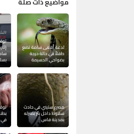
مواضيع ذات صلة
توق
لدغة أفعى سامة تضع
إثار
طفلاً في حالة حرجة
ساكن
بضواحي الحسيمة
بسلا
مصرع ستيني في حادث
توق
سقوط داخل بئر بمنزله
بطنج
بمدينة فاس
في ج