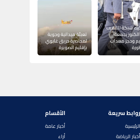
ك شبكة للتنقيب
لكنوز بجمعة
تعبئة ميدانية وجوية
م وحجز معدات
لمحاصرة حريق غابوي
ورة
بإقليم الصويرة
وابط سريعة
الأقسام
لرئيسية
أخبار عامة
خبار الرياضة
أراء