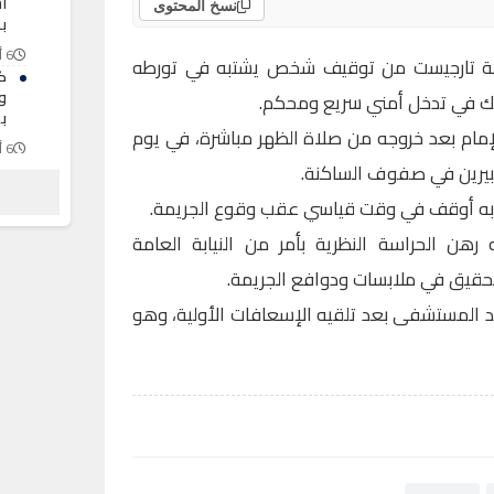
اس
نسخ المحتوى
ب
6 أغسطس 2026
ينة تارجيست من توقيف شخص يشتبه في تورطه
ك
و
لك في تدخل أمني سريع ومحكم.
ب
مام بعد خروجه من صلاة الظهر مباشرة، في يوم
6 أغسطس 2026
كبيرين في صفوف الساكنة.
م
ا
 به أوقف في وقت قياسي عقب وقوع الجريمة.
غ
هن الحراسة النظرية بأمر من النيابة العامة
6 أغسطس 2026
حقيق في ملابسات ودوافع الجريمة.
 المستشفى بعد تلقيه الإسعافات الأولية، وهو