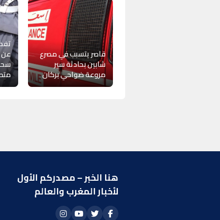
تفكي
قاصر يتسبب في مصرع
عن ا
شابين بحادثة سير
سحي
مروعة ضواحي بركان
متط
هنا الخبر – مصدركم الأول
ر
لأخبار المغرب والعالم
ا
أ