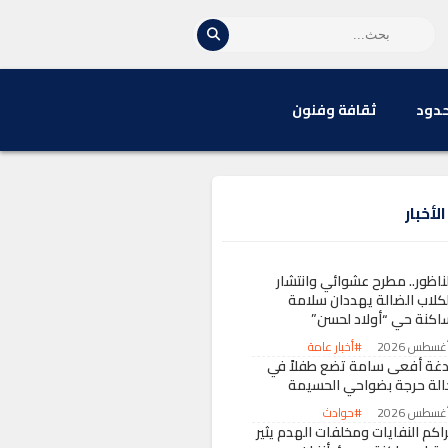
حدود
ثقافة وفنون
لأخبار
لناظور.. مطرح عشوائي وانتشار
لكلاب الضالة يهددان سلامة
اكنة حي “أولاد لحسن”
#أخبار عامة
دغة أفعى سامة تضع طفلاً في
الة حرجة بضواحي الحسيمة
#حوادث
راكم النفايات ومخلفات الهدم يثير