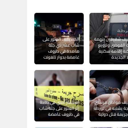
يف شقيقين بتهمة
الحسيمة.. العثور على
ة الفوضى وترويع
شاب عشريني جثة
ة إقامة سكنية
هامدة في ظروف
 الجديدة
غامضة بدوار تلغونت
يف مواطن فرنسي
استنفار أمني في طاطا
ة يشتبه في تورطه
إثر العثور على جثة شاب
ريمة قتل دولية
في ظروف غامضة