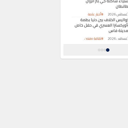
تياء ساكنة حي بئر أنزران
طانطان
#أخبار عامة
واليس الخلاف بين دنيا بطمة
أوركسترا العسري في حفل خاص
مدينة فاس
#ثقافة وفنون
وجة حر قياسية ترفع حصيلة
لوفيات في ألمانيا إلى مستويات
ير مسبوقة
#حول العالم