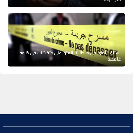
استنفار أمني في طاطا إثر العثور على جثة شاب في ظروف
غامضة