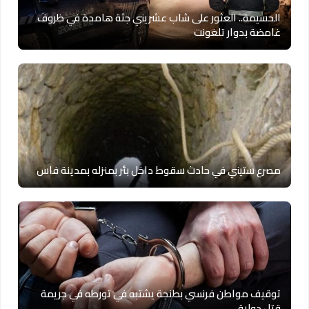
الحسيمة.. العثور على شاب عشريني جثة هامدة في ظروف
غامضة بدوار تلغونت
مصرع ستيني في حادث سقوط داخل بئر بمنزله بمدينة فاس
توقيف مواطن فرنسي بطنجة يشتبه في تورطه في جريمة
قتل دولية