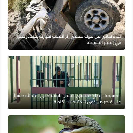
نجاة سائق من موت محقق إثر انقلاب سيارته بمنحدر خطير
في إقليم الحسيمة
الحسيمة.. إيداع خمسيني السجن للاشتباه في اعتدائه جنسياً
على قاصر من ذوي الاحتياجات الخاصة