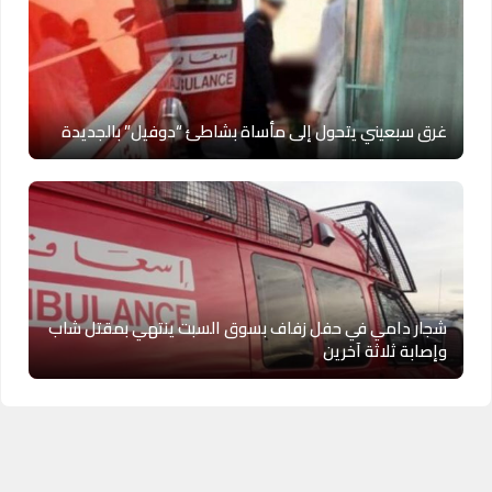
غرق سبعيني يتحول إلى مأساة بشاطئ “دوفيل” بالجديدة
شجار دامي في حفل زفاف بسوق السبت ينتهي بمقتل شاب
وإصابة ثلاثة آخرين