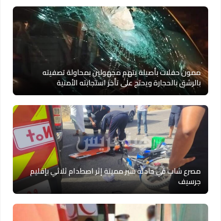
ممون حفلات بأصيلة يتهم مجهولين بمحاولة تصفيته
بالرشق بالحجارة ويحتج على تأخر استجابته الأمنية
مصرع شاب في حادثة سير مميتة إثر اصطدام ثلاثي بإقليم
جرسيف