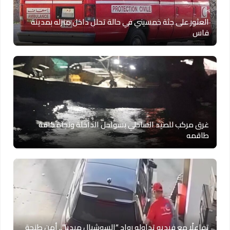
العثور على جثة خمسيني في حالة تحلل داخل منزله بمدينة
فاس
غرق مركب للصيد الساحلي بسواحل الداخلة ونجاة كافة
طاقمه
تفاعلًا مع فيديو تداوله رواد “السوشيال ميديا”.. أمن طنجة