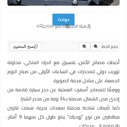
حوادث
هيئة التحرير
8 مايو 2026
0
حجم الخط:
نسخ المحتوى
أحبطت مصالح الأمن، بتنسيق مع الدرك الملكي، محاولة
تهريب دولي للمخدرات في الساعات الأولى من صباح اليوم
الجمعة، على ساحل مدينة الصويرة.
ووفقًا للمصادر، أسفرت العملية عن حجز سيارة قادمة من
إحدى مدن الشمال، محملة بـ34 رزمة من مخدر الشيرا.
كما ضُبطت شاحنة محملة بمعدات بحرية، شملت قاربين
مطاطيين من نوع “زودياك” يبلغ طول كل منهما 9 أمتار،
بالإضافة إلى محركات.