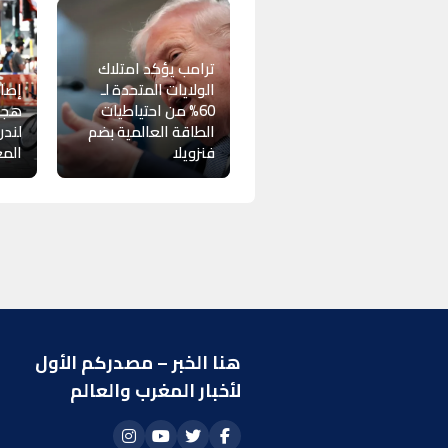
ترامب يؤكد امتلاك
الولايات المتحدة لـ
60% من احتياطيات
هجو
الطاقة العالمية بضم
لند
فنزويلا
المع
هنا الخبر – مصدركم الأول
ر
لأخبار المغرب والعالم
ا
أ