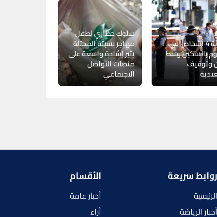
سلوك حضاري لطفل
إصابة 4 أشخاص في
مهاجر بسبتة المحتلة
م بالسكين وسط
يثير إشادة واسعة على
ن وتوقيف
منصات التواصل
تدية
الاجتماعي
وابط سريعة
الأقسام
لرئيسية
أخبار عامة
خبار الرياضة
أراء