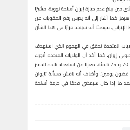
شي جين بينغ عدم حيازة إيران أسلحة نووية، مشيرًا
مز. كما أشار إلى أنه يدرس رفع العقوبات عن
الإيراني، موضحًا أنه سيتخذ قرارًا في هذا الشأن
ولايات المتحدة تحقق في الهجوم الذي استهدف
بي إيران. كما أكد أن الولايات المتحدة أنجزت
المهمة في إيران بنسبة تتراوح بين 70 و 75 بالمئة، معربًا عن استعداد بلاده لتدمير
 “في غضون يومين”. وأضاف أنه ناقش مسألة تايوان
 بعد ما إذا كان سيمضي قدمًا في حزمة أسلحة