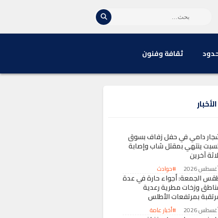
حدود
ثقافة وفنون
لأخبار
جار دامي في حفل زفاف بسوق
لسبت ينتهي بمقتل شاب وإصابة
اثة آخرين
#حوادث
قس الجمعة: أجواء حارة في عدة
ناطق وزخات مطرية رعدية
رتقبة بمرتفعات الأطلس
#أخبار عامة