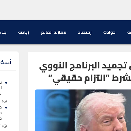
ة
حوادث
إقتصاد
مغاربة العالم
رياضة
بلا 
 تجميد البرنامج النووي
أحدث ا
ش
ا
ثل
7 أغسطس 2026
ط
م
م
7 أغسطس 2026