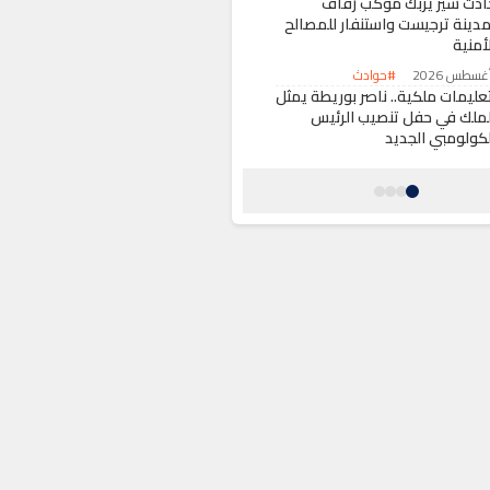
ادث سير يربك موكب زفاف
مدينة ترجيست واستنفار للمصالح
أمنية
#حوادث
تعليمات ملكية.. ناصر بوريطة يمثل
لملك في حفل تنصيب الرئيس
لكولومبي الجديد
#أخبار عامة
اطئ “لكزيرة” بسيدي إفني..
وهرة سياحية عالمية تصارع غياب
لتجهيزات الأساسية
#أخبار عامة