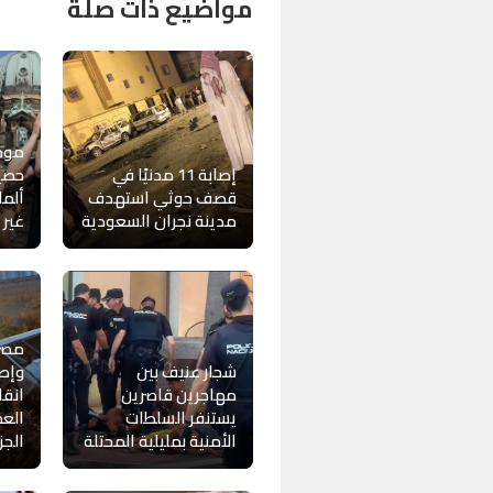
مواضيع ذات صلة
موجة
إصابة 11 مدنيًا في
حصيل
قصف حوثي استهدف
ألما
مدينة نجران السعودية
غير
شجار عنيف بين
مهاجرين قاصرين
انقل
يستنفر السلطات
العم
الأمنية بمليلية المحتلة
الجز