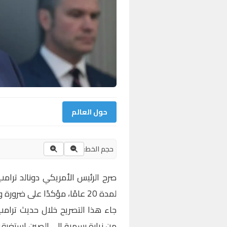
حول العالم
حجم الخط:
صرح الرئيس الأمريكي دونالد ترامب 
لمدة 20 عامًا، مؤكدًا على ضرورة وجود “التزام حقيقي” من طهران.
جاء هذا التصريح خلال حديث ترامب
من زيارة رسمية إلى الصين استغرق