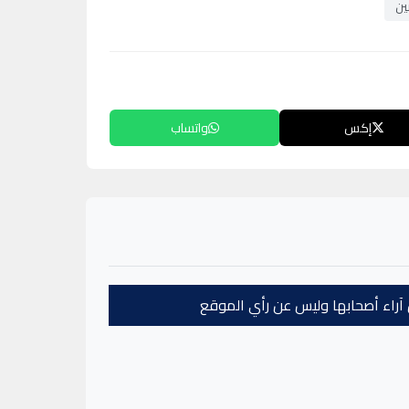
ين
إكس
واتساب
عن آراء أصحابها وليس عن رأي الموقع