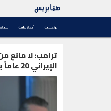
الرئيسية
أخبار عامة
سياس
ترامب: لا مانع من
الإيراني 20 عاماً بشرط “التزام حقيقي”