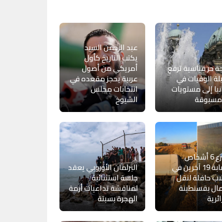
عبد الرحمن السيد
يكتب التاريخ كأول
 حر قياسية ترفع
أمريكي من أصول
ة الوفيات في
عربية يحجز مقعده في
نيا إلى مستويات
انتخابات مجلس
 مسبوقة
الشيوخ
مصرع 6 أشخاص
وإصابة 19 آخرين في
البرلمان الأوروبي يعقد
اب حافلة لنقل
جلسة استثنائية
ال بقسنطينة
لمناقشة تداعيات أزمة
ائرية
الهجرة بسبتة