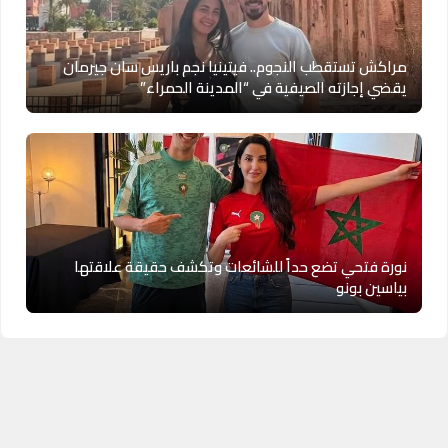
مراكش تستقطب النجوم.. فيتينيا نجم باريس سان جيرمان
يقضي إجازته الصيفية في “المدينة الحمراء”
نورة فتحي تضع حداً للشائعات وتكشف حقيقة علاقتها
بياسين بونو