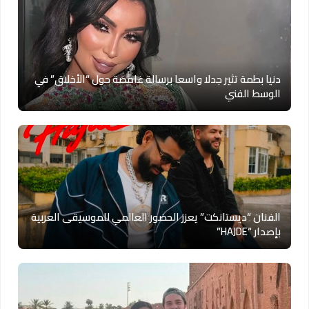
دنيا بطمة تثير جدلا واسعا برسالة غامضة حول “الأخلاق” في
الوسط الفني
الفنان “ديستانكت” يعزز الحضور العالمي للموسيقى العربية
بإصدار “HAJDE”