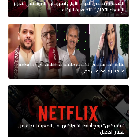
السعيدية تحتضن الدورة الأولى لمهرجانها الموسيقي لتعزيز
الإشعاع الثقافي بالجوهرة الزرقاء
نقابة الموسيقيين تكشف ملابسات الخلاف بين دنيا بطمة
والعسري ومروان حجي
“نتفليكس” ترفع أسعار اشتراكاتها في المغرب ابتداءً من
شتنبر المقبل