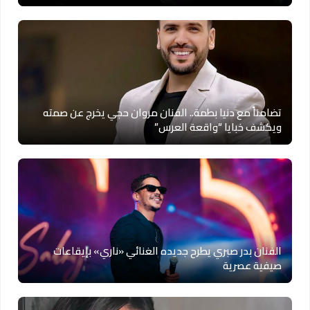
تضامناً مع دنيا بطمة.. الفنان مروان حجي يخرج عن صمته
ويكشف خبايا “واقعة العرس”
الفنان بدر صبري يطرح جديده الغنائي «ناري» بإيقاعات
صيفية عصرية