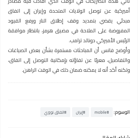
تأتي هذه التصريحات في الوقت الذي أفادت فيه مصادر
أميركية عن توصل الولايات المتحدة وإيران إلى اتفاق
مبدئي يقضي بتمديد وقف إطلاق النار ورفع القيود
المفروضة على الملاحة في مضيق هرمز، بانتظار موافقة
الرئيس الأميركي دونالد ترامب.
وأوضح فانس أن المباحثات مستمرة بشأن بعض الصياغات
والتفاصيل، معربًا عن تفاؤله بإمكانية التوصل إلى اتفاق،
ولكنه أكد أنه لا يمكنه ضمان ذلك في الوقت الراهن.
الوسوم:
#mobile
#إيران
#اتفاق نووي
شارك المقال