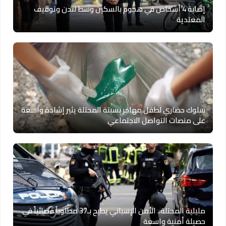
إصابة 4 أشخاص في هجوم بالسكين وسط لندن وتوقيف
المعتدية
سلوك حضاري لطفل مهاجر بسبتة المحتلة يثير إشادة واسعة
على منصات التواصل الاجتماعي
مليلية المحتلة.. الأمن الإسباني يطيح بـ37 مطلوباً قضائياً في
حصيلة أمنية واسعة