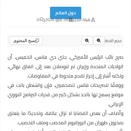
حول العالم
هيئة التحرير
28 مايو 2026
0
حجم الخط:
نسخ المحتوى
صرح نائب الرئيس الأميركي، جاي دي فانس، الخميس، أن
الولايات المتحدة وإيران لم تتوصلان بعد إلى اتفاق نهائي،
ولكنه أشار إلى إحراز تقدم ملحوظ في المفاوضات.
ووفقًا لتصريحات فانس للصحفيين، فإن واشنطن باتت في
موقع يسمح لها بالحد بشكل كبير من قدرات البرنامج النووي
الإيراني.
وأضاف أن بعض القضايا لا تزال عالقة، وتحديدًا ما يتعلق
بمخزون طهران من اليورانيوم المخصب وملف التخصيب.