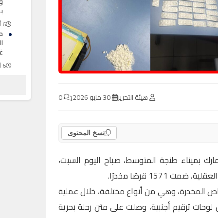
و
ب
6 أغسطس 2026
م
ا
غ
6 أغسطس 2026
عب
ك
م
هيئة التحرير
30 مايو 2026
0
6 أغسطس 2026
نسخ المحتوى
ارك بميناء طنجة المتوسط، صباح اليوم السبت،
 1571 قرصًا مخدرًا.
راص المخدرة، وهي من أنواع مختلفة، خلال عملية
 لوحات ترقيم أجنبية، وصلت على متن رحلة بحرية