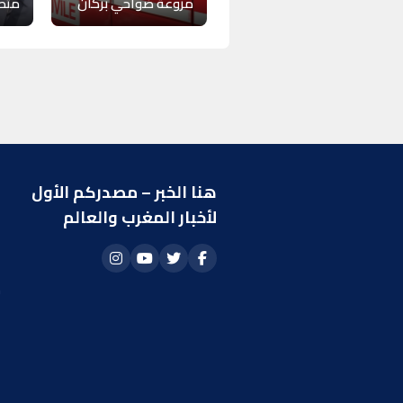
مروعة ضواحي بركان
متط
هنا الخبر – مصدركم الأول
ر
لأخبار المغرب والعالم
ا
أ
م