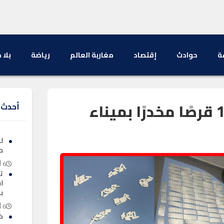
ة
حوادث
إقتصاد
مغاربة العالم
رياضة
بلا 
إحباط تهريب 1571 قرصًا مخدرًا بميناء
أحدث ا
ل
ح
6 أغسطس 2026
ت
اس
ب
6 أغسطس 2026
ك