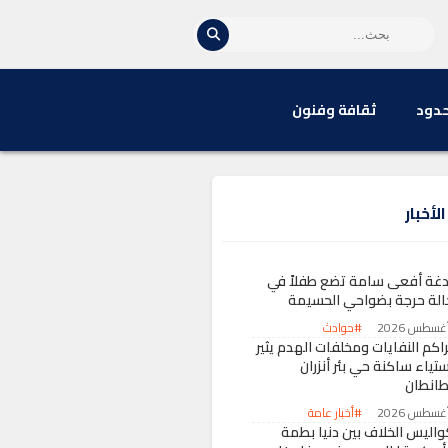
حدود
ثقافة وفنون
لأخبار
دغة أفعى سامة تضع طفلاً في
الة حرجة بضواحي الحسيمة
#حوادث
راكم النفايات ومخلفات الهدم يثير
تياء ساكنة حي بئر أنزران
طانطان
#أخبار عامة
واليس الخلاف بين دنيا بطمة