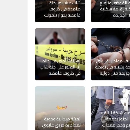
ة الفوضى وترويع
شاب عشريني جثة
ة إقامة سكنية
هامدة في ظروف
 الجديدة
غامضة بدوار تلغونت
يف مواطن فرنسي
استنفار أمني في طاطا
ة يشتبه في تورطه
إثر العثور على جثة شاب
ريمة قتل دولية
في ظروف غامضة
ك شبكة للتنقيب
لكنوز بجمعة
تعبئة ميدانية وجوية
م وحجز معدات
لمحاصرة حريق غابوي