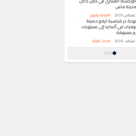
أوركسترا العسري في حفل خاص
مدينة فاس
#ثقافة وفنون
وجة حر قياسية ترفع حصيلة
لوفيات في ألمانيا إلى مستويات
ير مسبوقة
#حول العالم
د الرحمن السيد يكتب التاريخ
أول أمريكي من أصول عربية يحجز
قعده في انتخابات مجلس الشيوخ
#حول العالم