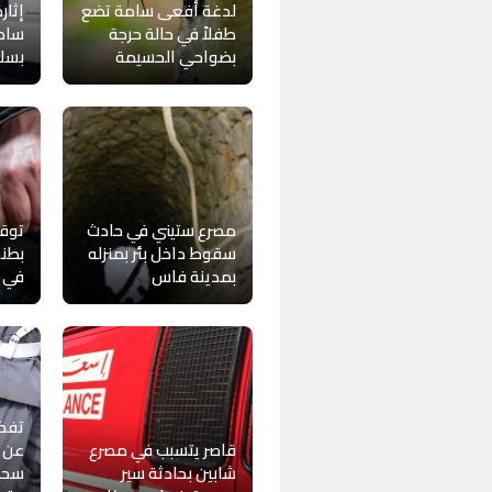
لدغة أفعى سامة تضع
إثار
طفلاً في حالة حرجة
ساكن
بضواحي الحسيمة
بسلا
مصرع ستيني في حادث
توق
سقوط داخل بئر بمنزله
بطنج
بمدينة فاس
في ج
تفكي
قاصر يتسبب في مصرع
عن ا
شابين بحادثة سير
سحي