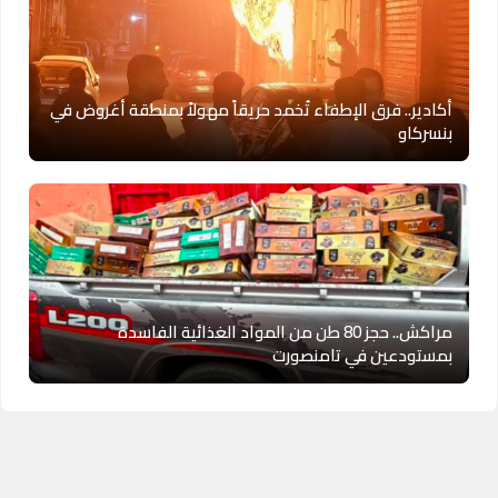
أكادير.. فرق الإطفاء تُخمد حريقاً مهولاً بمنطقة أغروض في
بنسركاو
مراكش.. حجز 80 طن من المواد الغذائية الفاسدة
بمستودعين في تامنصورت