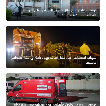
توقيف قاصر ببني ملال بتهمة التحريض على الهجرة غير
النظامية عبر “فيسبوك”
شهاب اصطناعي من حفل زفاف يهدد باحتراق حقل بضواحي
جرسيف
مصرع سيدة في حادث مأساوي بمدينة تازة عقب سقوطها