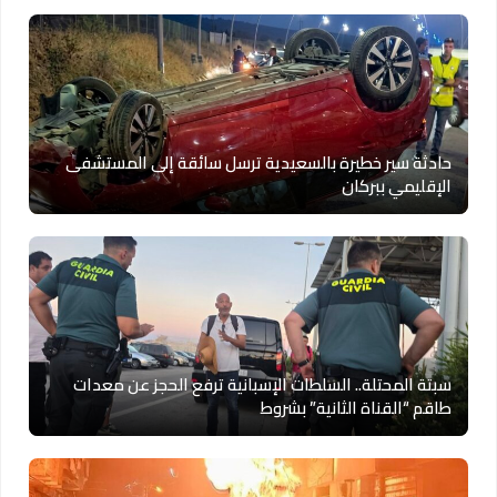
حادثة سير خطيرة بالسعيدية ترسل سائقة إلى المستشفى
الإقليمي ببركان
سبتة المحتلة.. السلطات الإسبانية ترفع الحجز عن معدات
طاقم “القناة الثانية” بشروط