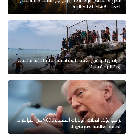
مصرع 6 أشخاص وإصابة 19 آخرين في انقلاب حافلة لنقل
العمال بقسنطينة الجزائرية
البرلمان الأوروبي يعقد جلسة استثنائية لمناقشة تداعيات
أزمة الهجرة بسبتة
ترامب يؤكد امتلاك الولايات المتحدة لـ 60% من احتياطيات
الطاقة العالمية بضم فنزويلا