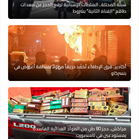
سبتة المحتلة.. السلطات الإسبانية ترفع الحجز عن معدات
طاقم “القناة الثانية” بشروط
أكادير.. فرق الإطفاء تُخمد حريقاً مهولاً بمنطقة أغروض في
بنسركاو
مراكش.. حجز 80 طن من المواد الغذائية الفاسدة
بمستودعين في تامنصورت