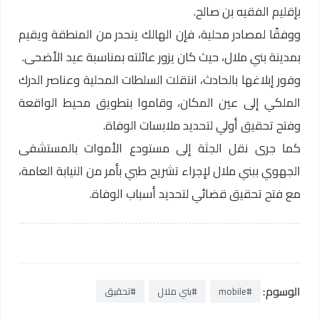
بإقليم الفقيه بن صالح.
ووفقًا لمصادر محلية، فإن الهالك ينحدر من المنطقة ويقيم
بمدينة بني ملال، حيث كان يزور عائلته بمناسبة عيد الأضحى.
وفور إبلاغها بالحادث، انتقلت السلطات المحلية وعناصر الدرك
الملكي إلى عين المكان، وقاموا بتطويق محيط الواقعة
وفتح تحقيق أولي لتحديد ملابسات الوفاة.
كما جرى نقل الجثة إلى مستودع الأموات بالمستشفى
الجهوي ببني ملال لإجراء تشريح طبي بأمر من النيابة العامة،
مع فتح تحقيق قضائي لتحديد أسباب الوفاة.
الوسوم:
#mobile
#بني ملال
#تحقيق