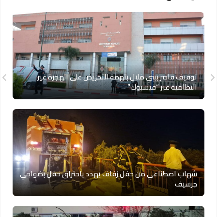
توقيف قاصر ببني ملال بتهمة التحريض على الهجرة غير
النظامية عبر “فيسبوك”
شهاب اصطناعي من حفل زفاف يهدد باحتراق حقل بضواحي
جرسيف