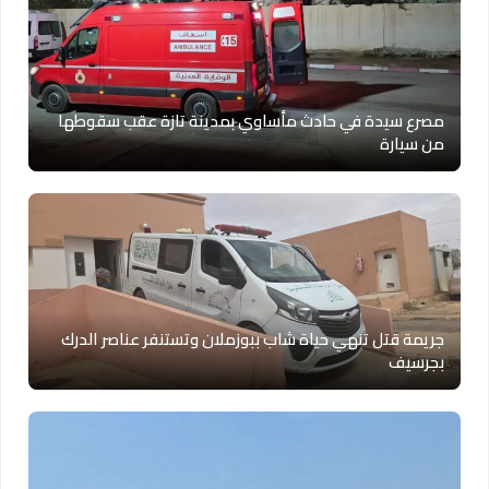
مصرع سيدة في حادث مأساوي بمدينة تازة عقب سقوطها
من سيارة
جريمة قتل تنهي حياة شاب ببوزملان وتستنفر عناصر الدرك
بجرسيف