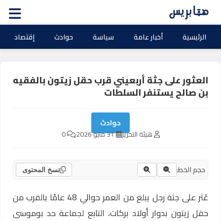
الرئيسية
أخبار عامة
سياسة
حوادث
إقتصاد
العثور على جثة أربعيني قرب حقل زيتون بالفقيه
بن صالح يستنفر السلطات
حوادث
هيئة التحرير
31 مايو 2026
0
حجم الخط:
نسخ المحتوى
عُثر على جثة رجل يبلغ من العمر حوالي 48 عامًا بالقرب من
حقل زيتون بدوار أولاد بركات، التابع لجماعة حد بوموسى