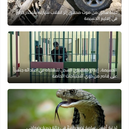
نجاة سائق من موت محقق إثر انقلاب سيارته بمنحدر خطير
في إقليم الحسيمة
الحسيمة.. إيداع خمسيني السجن للاشتباه في اعتدائه جنسياً
على قاصر من ذوي الاحتياجات الخاصة
لدغة أفعى سامة تضع طفلاً في حالة حرجة بضواحي