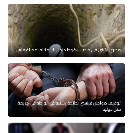
مصرع ستيني في حادث سقوط داخل بئر بمنزله بمدينة فاس
توقيف مواطن فرنسي بطنجة يشتبه في تورطه في جريمة
قتل دولية