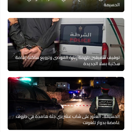
الحسيمة
توقيف شقيقين بتهمة إثارة الفوضى وترويع ساكنة إقامة
سكنية بسلا الجديدة
الحسيمة.. العثور على شاب عشريني جثة هامدة في ظروف
غامضة بدوار تلغونت