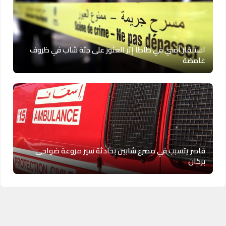
استنفار أمني في طاطا إثر العثور على جثة شاب في ظروف
غامضة
قاصر يتسبب في مصرع شابين بحادثة سير مروعة ضواحي
بركان