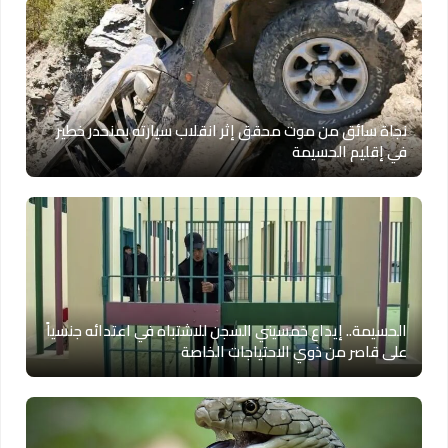
نجاة سائق من موت محقق إثر انقلاب سيارته بمنحدر خطير
في إقليم الحسيمة
الحسيمة.. إيداع خمسيني السجن للاشتباه في اعتدائه جنسياً
على قاصر من ذوي الاحتياجات الخاصة