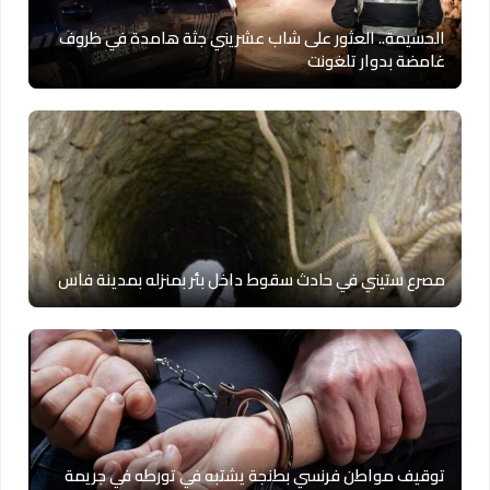
الحسيمة.. العثور على شاب عشريني جثة هامدة في ظروف
غامضة بدوار تلغونت
مصرع ستيني في حادث سقوط داخل بئر بمنزله بمدينة فاس
توقيف مواطن فرنسي بطنجة يشتبه في تورطه في جريمة