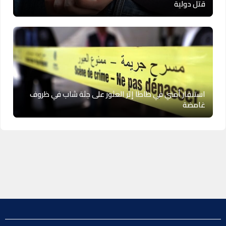
قتل دولية
استنفار أمني في طاطا إثر العثور على جثة شاب في ظروف
غامضة