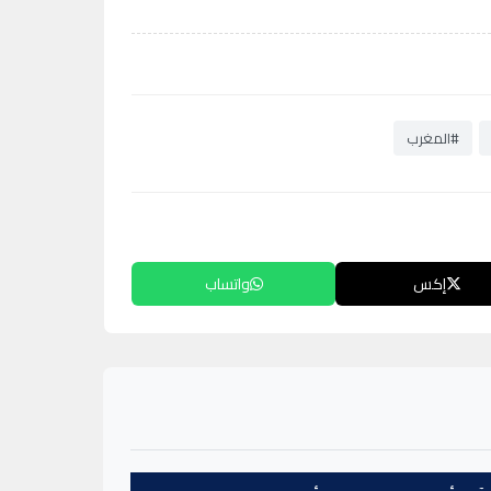
#المغرب
إكس
واتساب