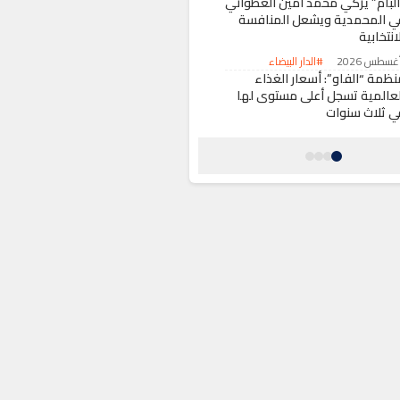
البام” يزكي محمد أمين العطواني
ي المحمدية ويشعل المنافسة
انتخابية
#الدار البيضاء
نظمة “الفاو”: أسعار الغذاء
لعالمية تسجل أعلى مستوى لها
ي ثلاث سنوات
#اقتصاد
اكرون يعلن عن قرب توقيع
عاهدة ثنائية “غير مسبوقة”
عزيز الشراكة الاستراتيجية مع
لمغرب
#سياسة