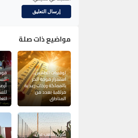
مواضيع ذات صلة
توقعات الطقس..
فوضى
استمرار موجة الحر
السع
بالمملكة وزخات رعدية
أرصف
مرتقبة بعدد من
للسي
المناطق
لتعا
تحول ملعب عين