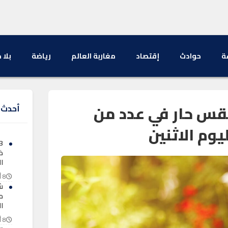
ة
حوادث
إقتصاد
مغاربة العالم
رياضة
بلا 
طقس حار في عدد من
أحدث ا
يوم الاثنين
ا
8 أغسطس 2026
ش
ا
8 أغسطس 2026