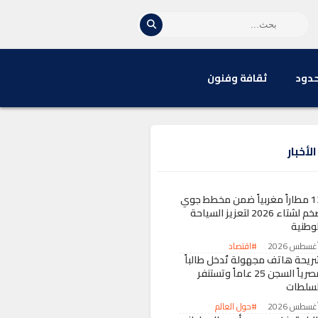
حدود
ثقافة وفنون
لأخبار
13 مطاراً مغربياً ضمن مخطط جوي
ضخم لشتاء 2026 لتعزيز السياحة
لوطنية
#اقتصاد
ريحة هاتف مجهولة تُدخل طالباً
مصرياً السجن 25 عاماً وتستنفر
لسلطات
#حول العالم