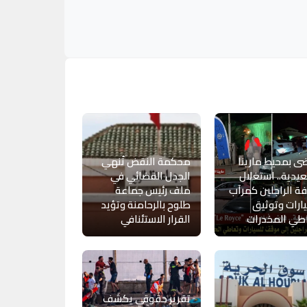
 بمحيط مارينا
محكمة النقض تُنهي
يدية.. استغلال
الجدل القضائي في
ة الراجلين كمرآب
ملف رئيس جماعة
ارات وتوثيق
طلوح بالرحامنة وتؤيد
طي المخدرات
القرار الاستئنافي
تقرير حقوقي يكشف