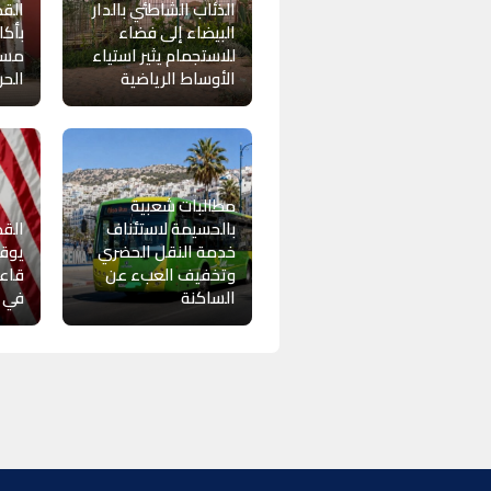
الذئاب الشاطئي بالدار
القض
البيضاء إلى فضاء
بأكا
للاستجمام يثير استياء
مسي
الأوساط الرياضية
الحر
مطالبات شعبية
بالحسيمة لاستئناف
القض
خدمة النقل الحضري
يوقف
وتخفيف العبء عن
قاعة
الساكنة
في ا