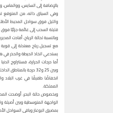
بالإضافة إلى السايس، ووالماس،
وفي السياق ذاته، من المتوقع 
والليل فوق سواحل المحيط الأطلس
قليلة السحب إلى غائمة جزئيًا فوق
وبالنسبة لحالة الرياح، أفادت المدير
مع تسجيل رياح معتدلة إلى قوية 
يستدعي اتخاذ الحيطة والحذر في ه
وبين 25 و32 درجة بالمناط
انخفاضًا طفيفًا في غرب البلاد و
المملكة.
وبخصوص حالة البحر، أوضحت المدير
الواجهة المتوسطية وبين أصيلة والد
بمضيق البوغاز وباقي السواحل الأط