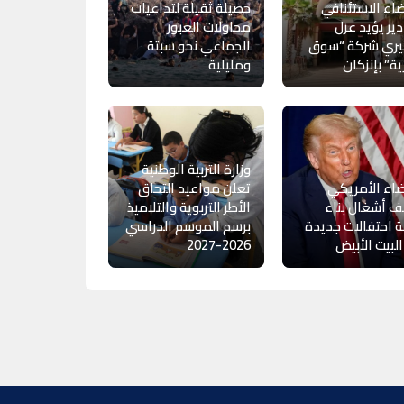
اء الاستئنافي
حصيلة ثقيلة لتداعيات
دير يؤيد عزل
محاولات العبور
ري شركة “سوق
الجماعي نحو سبتة
ية” بإنزكان
ومليلية
وزارة التربية الوطنية
اء الأمريكي
تعلن مواعيد التحاق
 أشغال بناء
الأطر التربوية والتلاميذ
 احتفالات جديدة
برسم الموسم الدراسي
لبيت الأبيض
2026-2027