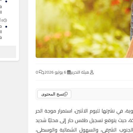
“
ف
ال
8 أغسطس 2026
م
ا
ف
8 أغسطس 2026
م
م
لت
ا
هيئة التحرير
6 يوليو 2026
0
8 أغسطس 2026
نسخ المحتوى
وية، في نشرتها لليوم الاثنين، استمرار موجة الحر
، حيث يتوقع تسجيل طقس حار إلى محليًا شديد
 والجنوب الشرقي، والسهول الشمالية والوسطى،