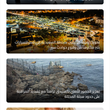
تحويل رصيف للراجلين بمحطة السعيدية إلى ممر للسيارات
يثير مخاوف من وقوع حوادث سير
تعزيز الحضور الأمني بالفنيدق تزامناً مع تشديد المراقبة
على حدود سبتة المحتلة