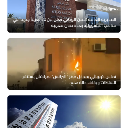
المديرية العامة للأمن الوطني تعلن عن 20 تعييناً جديداً في
مناصب المسؤولية بعدة مدن مغربية
تماس كهربائي بمدخل ممر “البرانس” بمراكش يستنفر
السلطات ويخلف حالة هلع