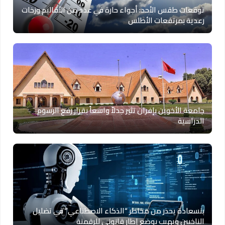
توقعات طقس الأحد: أجواء حارة في عدد من الأقاليم وزخات
رعدية بمرتفعات الأطلس
جامعة الأخوين بإفران تثير جدلاً واسعاً بقرار رفع الرسوم
الدراسية
بنسعادة يحذر من مخاطر “الذكاء الاصطناعي” في تضليل
الناخبين ويهيب بوضع إطار قانوني للرقمنة