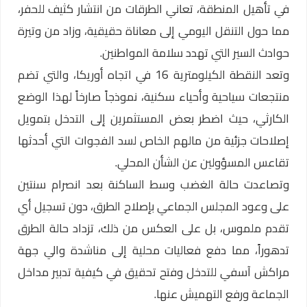
في تأهيل المنطقة، تعاني الطرقات من انتشار كثيف للحفر،
مما حول التنقل اليومي إلى معاناة حقيقية، وزاد من وتيرة
حوادث السير التي تهدد سلامة المواطنين.
وتعد النقطة الكيلومترية 16 في اتجاه أوريكا، والتي تضم
منتجعات سياحية وأحياء سكنية، نموذجاً صارخاً لهذا الوضع
الكارثي، حيث اضطر بعض المستثمرين إلى التدخل بتمويل
إصلاحات جزئية من مالهم الخاص لسد الفجوات التي أحدثها
تقاعس المسؤولين عن الشأن المحلي.
وتصاعدت حالة الغضب وسط الساكنة بعد انصرام سنتين
على وعود المجلس الجماعي بإصلاح الطرق، دون تسجيل أي
تقدم ملموس، بل على العكس من ذلك، تزداد حالة الطرق
تدهوراً، مما دفع فعاليات محلية إلى مناشدة والي جهة
مراكش آسفي للتدخل وفتح تحقيق في كيفية تدبير مداخل
الجماعة ورفع التهميش عنها.