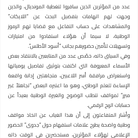
عدد من المؤثرين الذين سافروا لتغطية المونديال، والذين
وجهت لهم اتهامات بتفضيل البحث عن “اللايكات”
والمشاهدات على حساب التفاعل مع قضايا تهم الرموز
الوطنية، لا سيما أن هؤلاء استفادوا من امتيازات
وتسهيلات لتأمين حضورهم بجانب “أسود الأطلس”.
وفي السياق ذاته، خصّص عدد من المتابعين بالانتقاد بعض
الأسماء المعروفة التي اكتفت بتوثيق تفاصيل يومياتها
واستعراض مرافقة أسر اللاعبين، متجاهلين إدانة واقعة
الإساءة للعلم الوطني، وهو ما اعتبره البعض “تجاهلاً غير
مبرر” لمواقف تتطلب الوضوح والغيرة الوطنية بعيداً عن
حسابات الربح الرقمي.
وأشار المتفاعلون إلى أن هذا الغياب عن اتخاذ مواقف
وطنية واضحة يطرح علامات استفهام حول “جدوى” الحضور
الإعلامي لهؤلاء المؤثرين، مستحضرين في الوقت ذاته