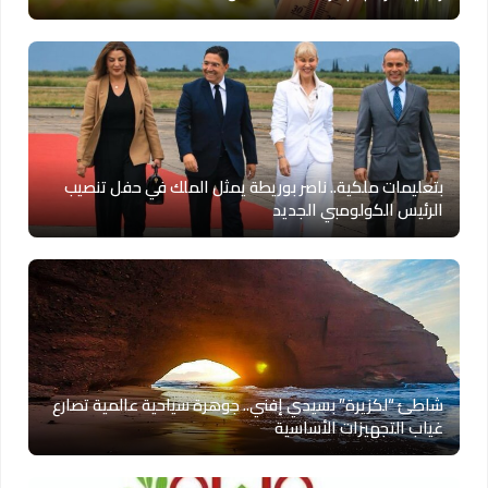
بتعليمات ملكية.. ناصر بوريطة يمثل الملك في حفل تنصيب
الرئيس الكولومبي الجديد
شاطئ “لكزيرة” بسيدي إفني.. جوهرة سياحية عالمية تصارع
غياب التجهيزات الأساسية