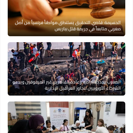
الحسيمة: قاضي التحقيق يستنطق مواطناً فرنسياً من أصل
مغربي متابعاً في جريمة قتل بباريس
المغرب يجدد التزامه بإعادة القاصرين غير المرفوقين ويدعو
الشركاء الأوروبيين لتجاوز العراقيل الإدارية