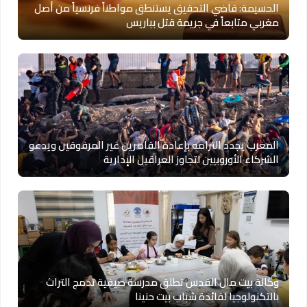
الحسيمة: قاضي التحقيق يستنطق مواطناً فرنسياً من أصل
مغربي متابعاً في جريمة قتل بباريس
المغرب يجدد التزامه بإعادة القاصرين غير المرفوقين ويدعو
الشركاء الأوروبيين لتجاوز العراقيل الإدارية
وكالة بيت مال القدس تطلق مدرسة صيفية تدمج التراث
بالتكنولوجيا لفائدة شباب بيت حنينا