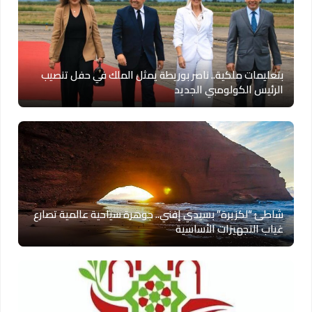
بتعليمات ملكية.. ناصر بوريطة يمثل الملك في حفل تنصيب
الرئيس الكولومبي الجديد
شاطئ “لكزيرة” بسيدي إفني.. جوهرة سياحية عالمية تصارع
غياب التجهيزات الأساسية