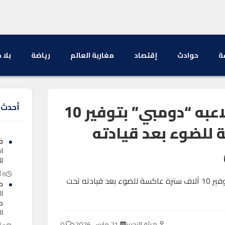
ة
حوادث
إقتصاد
مغاربة العالم
رياضة
بلا 
هامبورغ يعاقب لاعبه “دومبي” بتوفير 10
أحدث ا
 للضوء بعد قيادته
ف
ا
ل
8 أغسطس 2026
م
ا
طل
ا
هيئة التحرير
21 مارس 2026
0