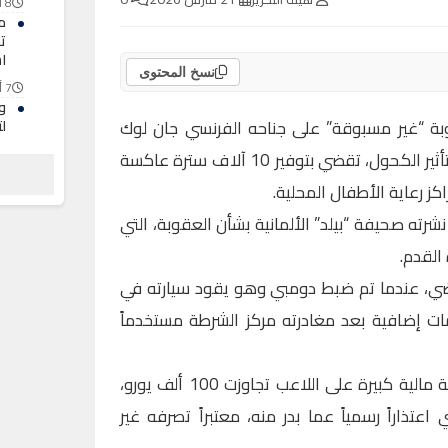
8 أغسطس 2026
مح
ت
ا
نسخ المحتوى
7 أغسطس 2026
وز
بة “غير مسبوقة” على جناحه الفرنسي جان لوك
ل
ا
دومبي، بسبب قيادته السيارة تحت تأثير الكحول، تقضي بتوفير 10 آلاف سترة عاكسة
7 أغسطس 2026
ز رعاية الأطفال المحلية.
ح
ف
رته صحيفة “بيلد” الألمانية بشأن العقوبة، التي
7 أغسطس 2026
القدم.
اضي، عندما تم ضبط دومبي وهو يقود سيارته في
مات إضافية بعد مغادرته مركز الشرطة مستخدماً
إضافة إلى ذلك، فرض النادي غرامة مالية كبيرة على اللاعب تجاوزت 100 ألف يورو،
اعتذاراً رسمياً عما بدر منه، معتبراً تصرفه غير