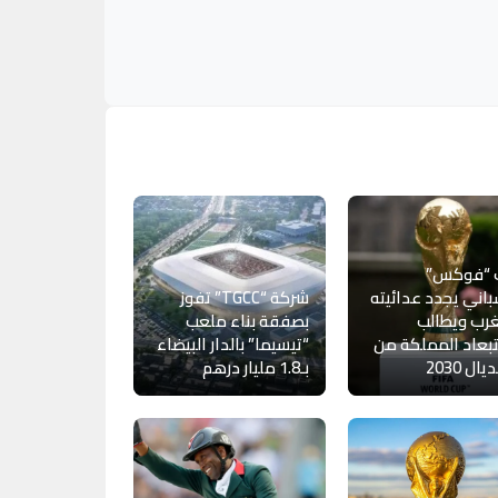
 “فوكس”
باني يجدد عدائيته
شركة “TGCC” تفوز
رب ويطالب
بصفقة بناء ملعب
بعاد المملكة من
“تيسيما” بالدار البيضاء
ال 2030
بـ1.8 مليار درهم