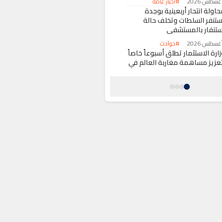
#أخبار عامة
اولة انتحار أربعينية بوجدة
ستنفر السلطات وتخلف حالة
ستنفار بالمستشفى
#حوادث
ارة الاستثمار تطلق أسبوعاً خاصاً
تعزيز مساهمة مغاربة العالم في
لاقتصاد الوطني
#اقتصاد
كومة سانشيز تؤجل زيارة الملك
يليبي السادس إلى سبتة المحتلة
#حول العالم