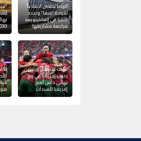
الرباط تحتضن اجتماعاً
“فيف
لقيادة “فيفا” وتجدد
للمغ
الثقة في إنفانتينو بعد
نهائ
مراجعة مشاريعها
030
لبؤات الأطلس يواجهن
تذاك
جنوب إفريقيا في ربع
الأط
نهائي كأس أمم
قياس
إفريقيا للسيدات
هوي