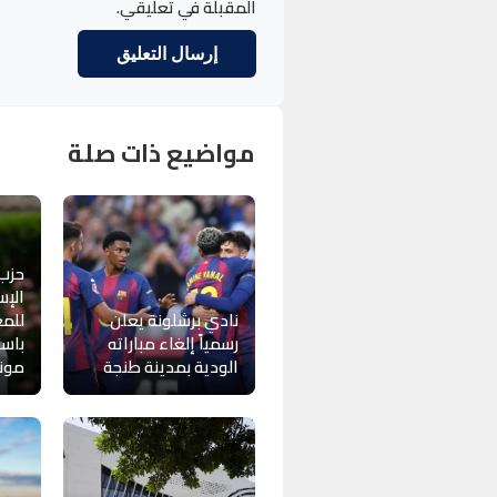
المقبلة في تعليقي.
مواضيع ذات صلة
حزب
الإس
نادي برشلونة يعلن
للمغ
رسمياً إلغاء مباراته
باست
الودية بمدينة طنجة
موندي