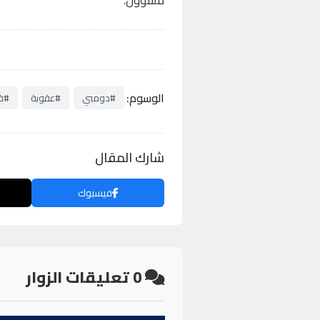
مسؤول.
الوسوم:
#دومبي
#عقوبة
#قي
شارك المقال
فيسبوك
0
تعليقات الزوار