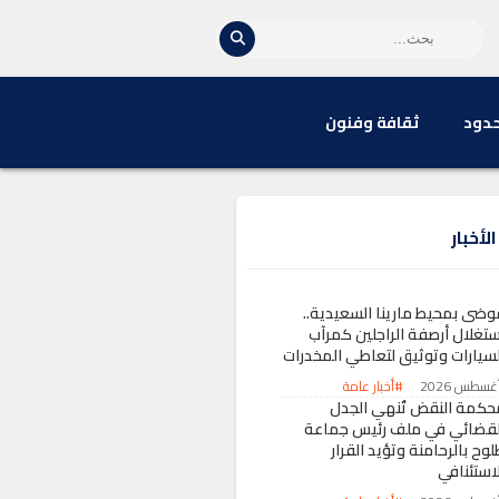
حدود
ثقافة وفنون
لأخبار
وضى بمحيط مارينا السعيدية..
ستغلال أرصفة الراجلين كمرآب
لسيارات وتوثيق لتعاطي المخدرات
#أخبار عامة
حكمة النقض تُنهي الجدل
لقضائي في ملف رئيس جماعة
وح بالرحامنة وتؤيد القرار
لاستئنافي