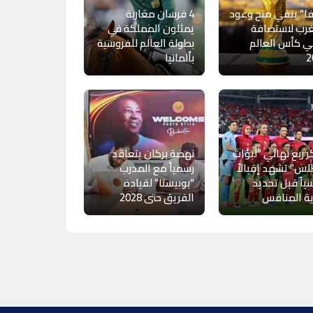
ا” ينفي منح وعود
4 فرسان مغاربة
رب لاستضافة
يمثلون المملكة في
ي كأس العالم
بطولة العالم للفروسية
2
بألمانيا
ر ربع نهائي “لبؤات
نهضة بركان يتعاقد
لس” تشهد إقبالاً
رسمياً مع المدرب
ياً قبل تحديد
“بوبيستا” لقيادة
ة المنافس
الفريق حتى 2028