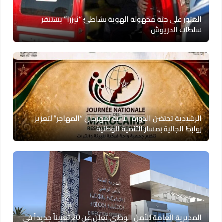
العثور على جثة مجهولة الهوية بشاطئ “ثيزرا” يستنفر
سلطات الدريوش
الرشيدية تحتضن الدورة الثانية لمهرجان “المهاجر” لتعزيز
روابط الجالية بمسار التنمية الوطنية
المديرية العامة للأمن الوطني تعلن عن 20 تعييناً جديداً في