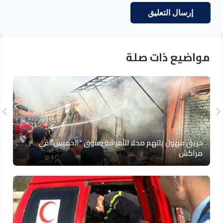
مواضيع ذات صلة
حريق مهول يلتهم محلا للأفرشة بسوق “الخميس” في
مراكش