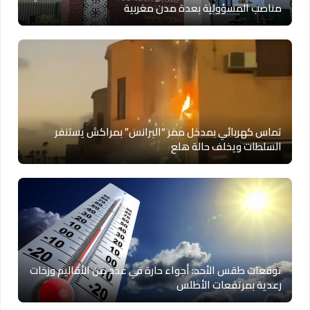
مناصب المسؤولية بعدة مدن مغربية
تماس كهربائي بمدخل ممر “البرانس” بمراكش يستنفر
السلطات ويخلف حالة هلع
توقعات طقس الأحد: أجواء حارة في عدد من الأقاليم وزخات
رعدية بمرتفعات الأطلس