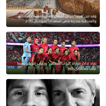
وفد من “فيفا” يعاين أشغال تأهيل المنشآت الرياضية
والفندقية بمدينة فاس استعداداً لمونديال 2030
نفاد تذاكر مباراة “لبؤات الأطلس” وجنوب إفريقيا وسط
ترقب جماهيري كبير