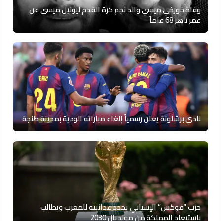
وفاة خورخي ميسي والد نجم كرة القدم ليونيل ميسي عن
عمر ناهز 68 عاماً
نادي برشلونة يعلن رسمياً إلغاء مباراته الودية بمدينة طنجة
حزب “فوكس” الإسباني يجدد عدائيته للمغرب ويطالب
باستبعاد المملكة من مونديال 2030