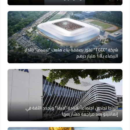
شركة “TGCC” تفوز بصفقة بناء ملعب “تيسيما” بالدار
البيضاء بـ1.8 مليار درهم
الرباط تحتضن اجتماعاً لقيادة “فيفا” وتجدد الثقة في
إنفانتينو بعد مراجعة مشاريعها