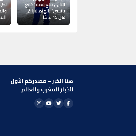
التازي يبلغ قمة “كانغ
لطي
ياتسي” بالهيمالايا في
والع
سن 15 عامًا
التت
هنا الخبر – مصدركم الأول
ر
لأخبار المغرب والعالم
ا
أ
م