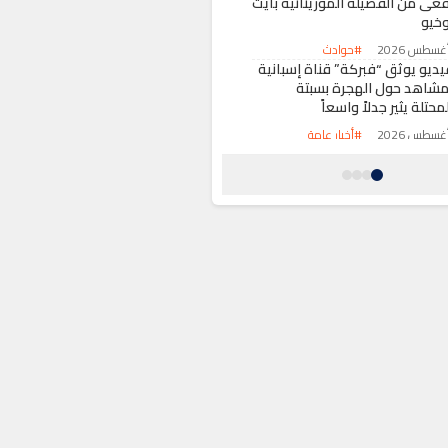
فعى من الفصيلة الموريتانية بأيت
وخيو
#حوادث
يديو يوثق “فبركة” قناة إسبانية
مشاهد حول الهجرة بسبتة
محتلة يثير جدلاً واسعاً
#أخبار عامة
رباط تحتضن اجتماعاً لقيادة
يفا” وتجدد الثقة في إنفانتينو
عد مراجعة مشاريعها
#رياضة