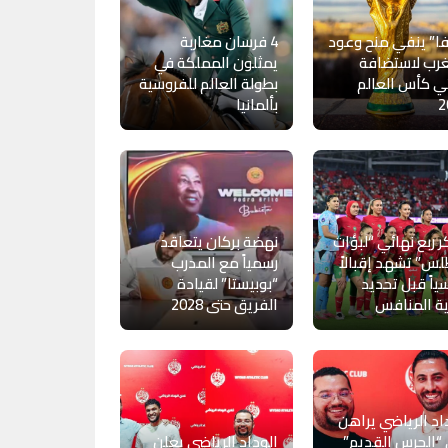
ا” ينفي منح وعود
4 فرسان مغاربة
رب لاستضافة
يمثلون المملكة في
ي كأس العالم
بطولة العالم للفروسية
2
بألمانيا
ر ربع نهائي “لبؤات
نهضة بركان يتعاقد
لس” تشهد إقبالاً
رسمياً مع المدرب
ياً قبل تحديد
“بوبيستا” لقيادة
ة المنافس
الفريق حتى 2028
اد الرياضي يراهن
“الحرس القديم”
الوداد الرياضي يعلن