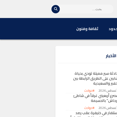
حدود
ثقافة وفنون
لأخبار
ادثة سير مميتة تودي بحياة
ابين على الطريق الرابطة بين
حفير والسعيدية
#حوادث
صرع أربعيني غرقاً في شاطئ
رحاش” بالحسيمة
#حوادث
ستنفار في خنيفرة عقب رصد