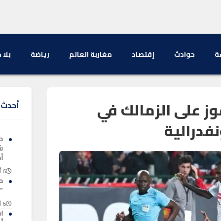
ة
حوادث
إقتصاد
مغاربة العالم
رياضة
بلا 
وز على الزمالك في
أحدث ا
فدرالية
ح
ش
أ
6 أغسطس 2026
م
“
6 أغسطس 2026
ا