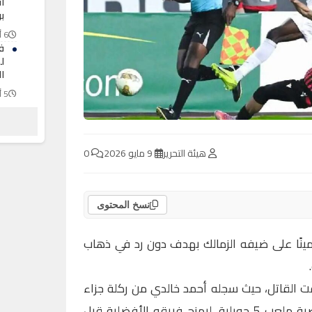
أ
ب
6 أغسطس 2026
ف
ل
ال
5 أغسطس 2026
ال
“ف
ب
هيئة التحرير
9 مايو 2026
0
5 أغسطس 2026
نسخ المحتوى
مينًا على ضيفه الزمالك بهدف دون رد في ذهاب
ت القاتل، حيث سجله أحمد خالدي من ركلة جزاء
في الدقيقة 90+8، وذلك على أرضية ملعب 5 جويلية، ليمنح فريقه الأفضلية قبل