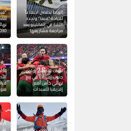
الرباط تحتضن اجتماعاً
“فيف
لقيادة “فيفا” وتجدد
للمغ
الثقة في إنفانتينو بعد
نهائ
مراجعة مشاريعها
030
لبؤات الأطلس يواجهن
تذاك
جنوب إفريقيا في ربع
الأط
نهائي كأس أمم
قياس
إفريقيا للسيدات
هوي
الود
البطل المغربي يوسف
على 