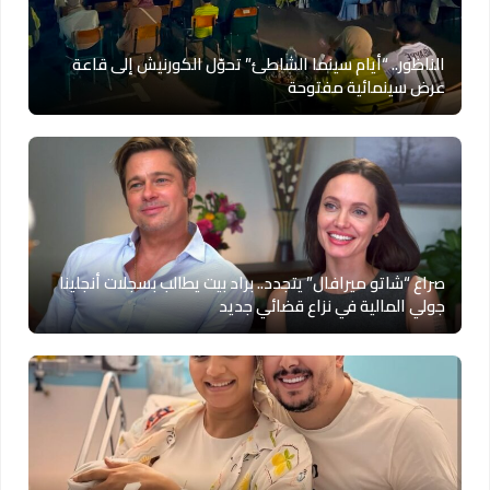
الناظور.. “أيام سينما الشاطئ” تحوّل الكورنيش إلى قاعة
عرض سينمائية مفتوحة
صراع “شاتو ميرافال” يتجدد.. براد بيت يطالب بسجلات أنجلينا
جولي المالية في نزاع قضائي جديد