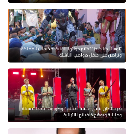
“نوستالجيا كيدز” تختتم جولتها الفنية بمخيمات المملكة
وتراهن على صقل مواهب الناشئة
بدر سلطان ينفي علاقة أغنيته “لوطوروت” بأحداث سبتة
ومليلية ويوضح خلفياتها التراثية