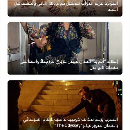
المؤثرة مريم أصواب تستقبل مولودها الثاني وتكشف عن
اسمه
إطلالة “أنثوية” للفنان فيصل عزيزي تثير جدلاً واسعاً على
منصات التواصل
المغرب يرسخ مكانته كوجهة عالمية للإنتاج السينمائي
باحتضان تصوير فيلم “The Odyssey”