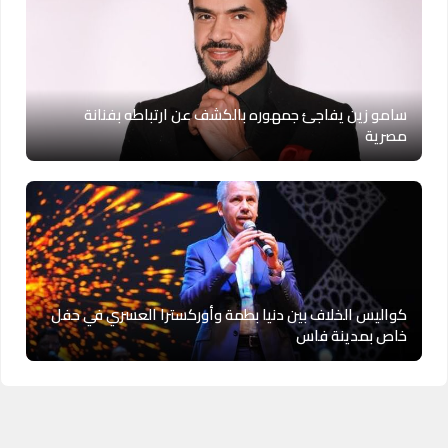
سامو زين يفاجئ جمهوره بالكشف عن ارتباطه بفنانة
مصرية
كواليس الخلاف بين دنيا بطمة وأوركسترا العسري في حفل
خاص بمدينة فاس