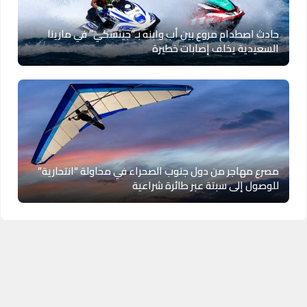
حادث اصطدام مروع بين أب وابنه بـ”جيتسكي” في مارينا
السعيدية يخلف إصابات خطيرة
مصرع مهاجر من دول جنوب الصحراء في محاولة “انتحارية”
للوصول إلى سبتة عبر طائرة شراعية