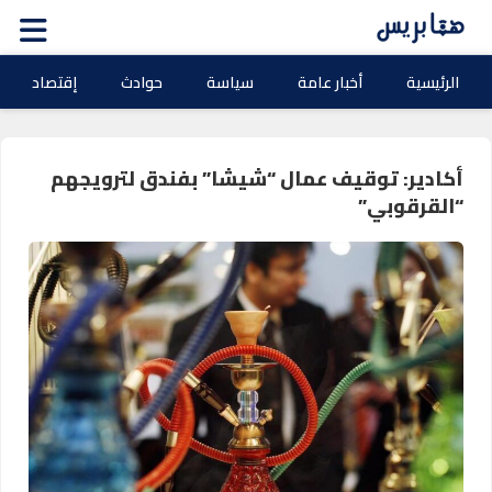
الرئيسية
أخبار عامة
سياسة
حوادث
إقتصاد
أكادير: توقيف عمال “شيشا” بفندق لترويجهم
“القرقوبي”