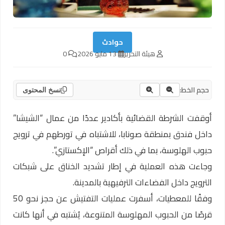
حوادث
هيئة التحرير
13 مايو 2026
0
حجم الخط:
نسخ المحتوى
أوقفت الشرطة القضائية بأكادير عددًا من عمال “الشيشا”
داخل فندق بمنطقة صونابا، للاشتباه في تورطهم في ترويج
حبوب الهلوسة، بما في ذلك أقراص “الإكستازي”.
وجاءت هذه العملية في إطار تشديد الخناق على شبكات
الترويج داخل الفضاءات الترفيهية بالمدينة.
وفقًا للمعطيات، أسفرت عمليات التفتيش عن حجز نحو 50
قرصًا من الحبوب المهلوسة المتنوعة، يُشتبه في أنها كانت