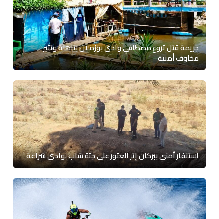
جريمة قتل تروع مصطافي وادي بوزملان بتاهلة وتثير
مخاوف أمنية
استنفار أمني ببركان إثر العثور على جثة شاب بوادي شراعة