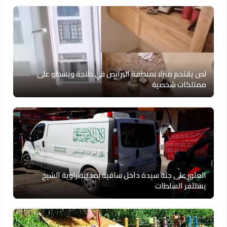
لص يقتحم منزلا بمنطقة البرانص في طنجة ويسطو على
ممتلكات شخصية
العثور على جثة سيدة داخل ساقية بمدينة زاوية الشيخ
يستنفر السلطات