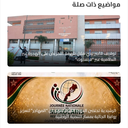
مواضيع ذات صلة
توقيف قاصر ببني ملال بتهمة التحريض على الهجرة غير
النظامية عبر “فيسبوك”
الرشيدية تحتضن الدورة الثانية لمهرجان “المهاجر” لتعزيز
روابط الجالية بمسار التنمية الوطنية