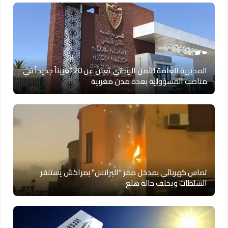
المديرية العامة للأمن الوطني تعلن عن 20 تعييناً جديداً في
مناصب المسؤولية بعدة مدن مغربية
تماس كهربائي بمدخل ممر “البرانس” بمراكش يستنفر
السلطات ويخلف حالة هلع