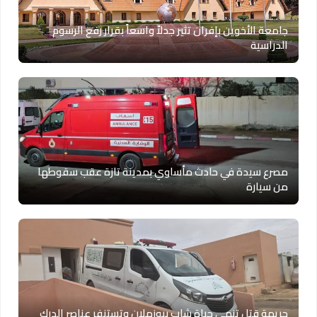
جامعة الأخوين بإفران تثير جدلاً واسعاً بقرار رفع الرسوم
الدراسية
مصرع سيدة في حادث مأساوي بمدينة تازة عقب سقوطها
من سيارة
جريمة قتل تنهي حياة شاب ببوزملان وتستنفر عناصر الدرك