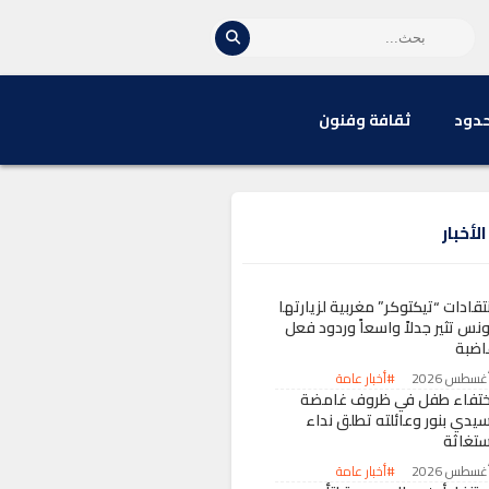
حدود
ثقافة وفنون
لأخبار
تقادات “تيكتوكر” مغربية لزيارتها
ونس تثير جدلاً واسعاً وردود فعل
اضبة
#أخبار عامة
ختفاء طفل في ظروف غامضة
سيدي بنور وعائلته تطلق نداء
ستغاثة
#أخبار عامة