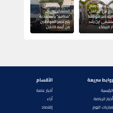
ن يطالب بفتح
انتشار سيارات نقل
يق في “تجاهل”
المستخدمين كـ
يته ضد موظفة
“خطافة” بالمحمدية
تشفى ابن رشد
يثير تذمر المواطنين
ار البيضاء
من أزمة التنقل
وابط سريعة
الأقسام
لرئيسية
أخبار عامة
خبار الرياضة
أراء
باريات اليوم
إقتصاد