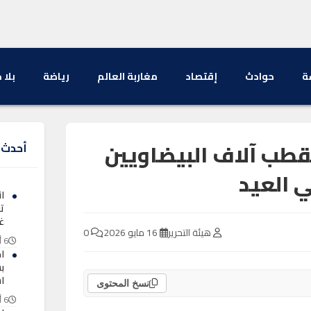
ة
حوادث
إقتصاد
مغاربة العالم
رياضة
بلا 
قطب آلاف البيضاويين
أحدث ا
ي العيد
ان
ت
غ
هيئة التحرير
16 مايو 2026
0
6 أغسطس 2026
ا
ب
ا
نسخ المحتوى
6 أغسطس 2026