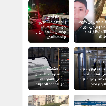
استنفار أمني
فاء طفل في ظروف
بالمحمدية لتأمين
ة بسيدي بنور
موسم الاصطياف
لته تطلق نداء
وضمان سلامة الزوار
اثة
والمصطافين
القضاء بتطوان يدين 5
خلف الشاشات.. أجندات
ي سيارات أجرة
أجنبية توظف التضليل
 “نقل مهاجرين”
الرقمي لاستهداف
بتهم تحتج
أمن الحدود المغربية