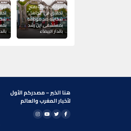
مواطن يطالب بفتح
مواط
تحقيق في “تجاهل”
تحق
شكايته ضد موظفة
شكا
بمستشفى ابن رشد
بمس
بالدار البيضاء
بالد
هنا الخبر – مصدركم الأول
ر
لأخبار المغرب والعالم
ا
أ
م