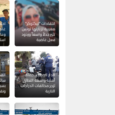
انتقادات “تيكتوكر”
اخت
مغربية لزيارتها تونس
غامض
تثير جدلاً واسعاً وردود
وعائ
فعل غاضبة
استغ
الدار البيضاء.. حملة
أمنية واسعة النطاق
سائق
لزجر مخالفات الدراجات
بسبب
النارية
ونقا