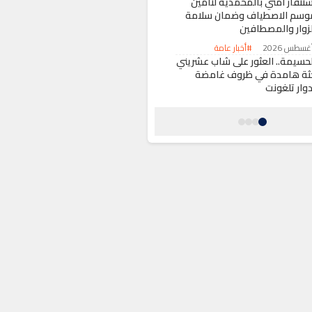
ستنفار أمني بالمحمدية لتأمين
وسم الاصطياف وضمان سلامة
لزوار والمصطافين
#أخبار عامة
لحسيمة.. العثور على شاب عشريني
ثة هامدة في ظروف غامضة
دوار تلغونت
#حوادث
دار البيضاء.. حملة أمنية واسعة
لنطاق لزجر مخالفات الدراجات
نارية
#أخبار عامة