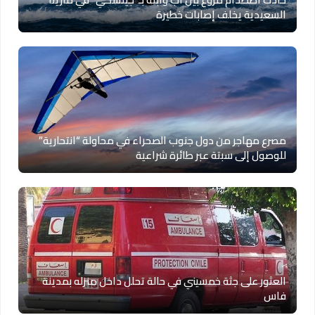
السعيدية يخلف إصابات خطيرة
مصرع مهاجر من دول جنوب الصحراء في محاولة “انتحارية”
للوصول إلى سبتة عبر طائرة شراعية
العثور على جثة خمسيني في حالة تحلل داخل منزله بمدينة
فاس