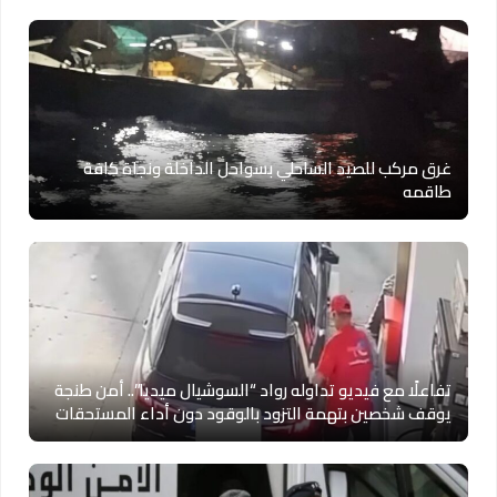
غرق مركب للصيد الساحلي بسواحل الداخلة ونجاة كافة
طاقمه
تفاعلًا مع فيديو تداوله رواد “السوشيال ميديا”.. أمن طنجة
يوقف شخصين بتهمة التزود بالوقود دون أداء المستحقات