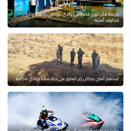
جريمة قتل تروع مصطافي وادي بوزملان بتاهلة وتثير
مخاوف أمنية
استنفار أمني ببركان إثر العثور على جثة شاب بوادي شراعة
حادث اصطدام مروع بين أب وابنه بـ”جيتسكي” في مارينا