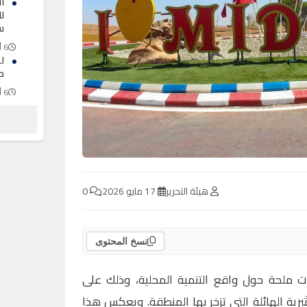
ا
ل
س
6 أغسطس 2026
ل
ح
6 أغسطس 2026
ت
اس
ب
6 أغسطس 2026
هيئة التحرير
17 مايو 2026
0
نسخ المحتوى
ت ملحة حول واقع التنمية المحلية، وذلك على
رية الهائلة التي تزخر بها المنطقة. ويعكس هذا