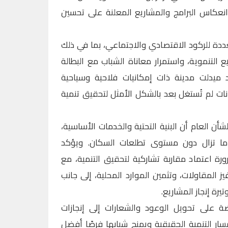
 انعكاس البرامج والمشاريع المعلنة على تحسين
دة للركود الاقتصادي والاجتماعي، بما في ذلك
لتنموية، واستمرار معاناة الشباب مع البطالة
د ميدلت مدينة ذات إمكانيات فلاحية وسياحية
نات لم تُستغل بعد بالشكل الأمثل لتحقيق تنمية
ن العام أن البنية التحتية والخدمات الأساسية،
 ما تزال دون مستوى تطلعات السكان. ويؤكد
ة اعتماد مقاربة تشاركية لتحقيق التنمية، مع
يز المقاولات، وتثمين الموارد المحلية، إلى جانب
رة إنجاز المشاريع.
ضة على تحويل الوعود والشعارات إلى إنجازات
ر التنمية الحقيقية ويمنح شبابها فرصًا أفضل