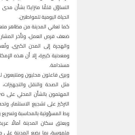
التساؤل قلقًا متزايدًا بشأن مدى
الحياة اليومية للمواطنين.
كما تعاني المدينة من مظاهر متعد
ضعف فرص العمل، وتأخر المشاريع ا
والهجرة إلى المدن الكبرى. وتُع
ومعدنية كبيرة، إلا أن هذه الإمكا
مستدامة.
ويرى فاعلون محليون ومتتبعون للشأ
مثل الصحة والنقل والتجهيزات،
المهتمون بالشأن المحلي على ضرور
التركيز على تشجيع الاستثمار، وتحف
ربط المسؤولية بالمحاسبة وتسريع وتي
ويعلق سكان المدينة آمالًا عري
ملموسة، بما يضع المدينة على مسا