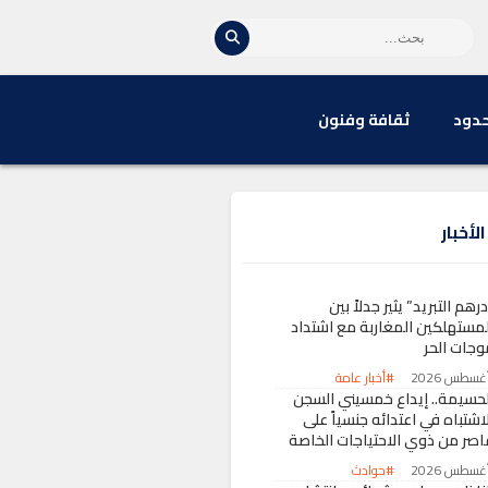
حدود
ثقافة وفنون
لأخبار
رهم التبريد” يثير جدلاً بين
لمستهلكين المغاربة مع اشتداد
وجات الحر
#أخبار عامة
لحسيمة.. إيداع خمسيني السجن
اشتباه في اعتدائه جنسياً على
اصر من ذوي الاحتياجات الخاصة
#حوادث