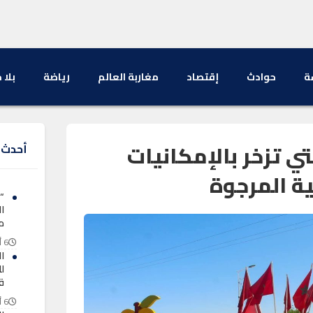
ة
حوادث
إقتصاد
مغاربة العالم
رياضة
بلا 
تي تزخر بالإمكانيات
أحدث ا
ة المرجوة
“د
ا
م
6 أغسطس 2026
ا
لل
ق
6 أغسطس 2026