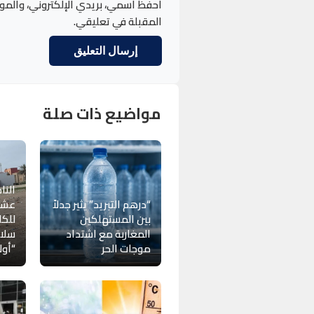
احفظ اسمي، بريدي الإلكتروني، والمو
المقبلة في تعليقي.
مواضيع ذات صلة
النا
“درهم التبريد” يثير جدلاً
عشوا
بين المستهلكين
للكل
المغاربة مع اشتداد
سلا
موجات الحر
“أول