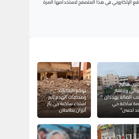
قع الإلكتروني في هذا المتصفح لاستخدامها المرة
ظور.. مطرح
ئي وانتشار
تراكم النفايات
اب الضالة يهددان
ومخلفات الهدم يثير
مة ساكنة حي
استياء ساكنة حي بئر
اد لحسن”
أنزران بطانطان