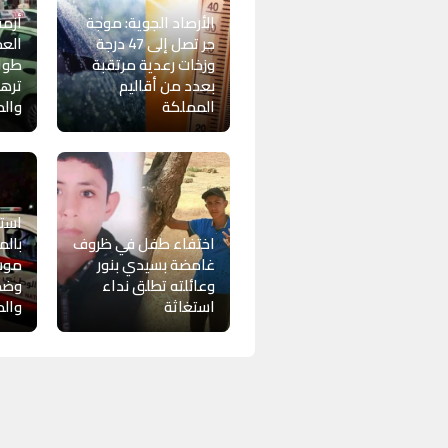
الأرصاد الجوية: موجة
أزمة
حر تصل إلى 47 درجة
العم
وزخات رعدية مرتقبة
طواب
بعدد من أقاليم
تره
المملكة
وال
استن
اختفاء طفل في ظروف
بالم
غامضة بسيدي بنور
موس
وعائلته تطلق نداء
وضما
استغاثة
وال