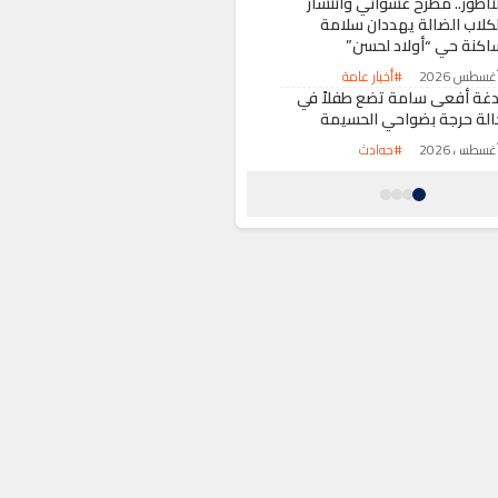
لناظور.. مطرح عشوائي وانتشار
لكلاب الضالة يهددان سلامة
اكنة حي “أولاد لحسن”
#أخبار عامة
دغة أفعى سامة تضع طفلاً في
الة حرجة بضواحي الحسيمة
#حوادث
راكم النفايات ومخلفات الهدم يثير
تياء ساكنة حي بئر أنزران
طانطان
#أخبار عامة