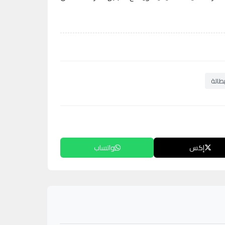
طالة
إكس
واتساب