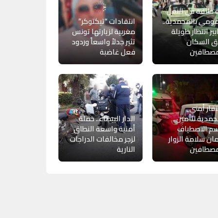
 خانقة في النقل
ومي بالمحمدية..
انتقادات “تيكتوكر”
ير انتظار طويلة
مغربية لزيارتها تونس
ق السكان
تثير جدلاً واسعاً وردود
مصطافين
فعل غاضبة
فار أمني
حمدية لتأمين
الدار البيضاء.. حملة
م الاصطياف
أمنية واسعة النطاق
ن سلامة الزوار
لزجر مخالفات الدراجات
مصطافين
النارية