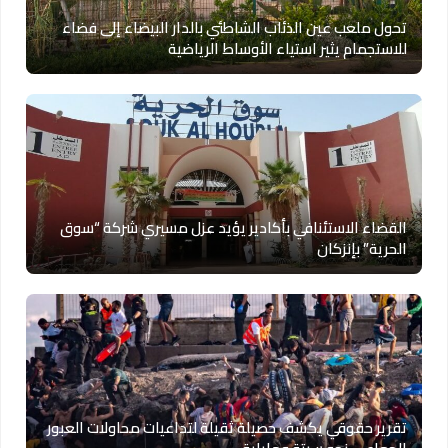
تحول ملعب عين الذئاب الشاطئي بالدار البيضاء إلى فضاء
للاستجمام يثير استياء الأوساط الرياضية
القضاء الاستئنافي بأكادير يؤيد عزل مسيري شركة “سوق
الحرية” بإنزكان
تقرير حقوقي يكشف حصيلة ثقيلة لتداعيات محاولات العبور