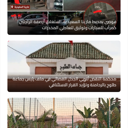
فوضى بمحيط مارينا السعيدية.. استغلال أرصفة الراجلين
كمرآب للسيارات وتوثيق لتعاطي المخدرات
محكمة النقض تُنهي الجدل القضائي في ملف رئيس جماعة
طلوح بالرحامنة وتؤيد القرار الاستئنافي