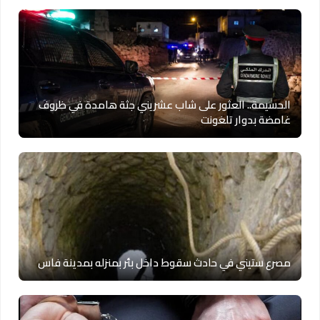
الحسيمة.. العثور على شاب عشريني جثة هامدة في ظروف
غامضة بدوار تلغونت
مصرع ستيني في حادث سقوط داخل بئر بمنزله بمدينة فاس