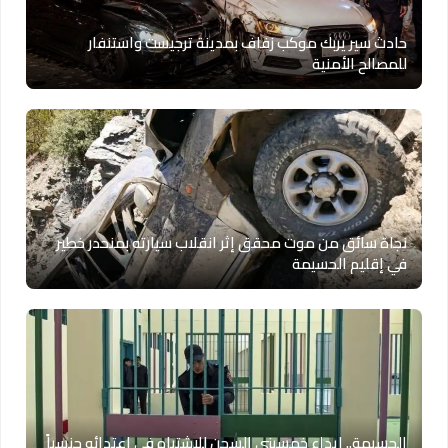
حادث سير يربك موكب زفاف بمدينة ترجيست واستنفار
للمصالح الأمنية
نجاة سائق من موت محقق إثر انقلاب سيارته بمنحدر خطير
في إقليم الحسيمة
الحسيمة.. إيداع خمسيني السجن للاشتباه في اعتدائه جنسياً