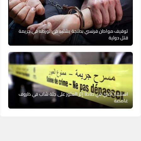
توقيف مواطن فرنسي بطنجة يشتبه في تورطه في جريمة
قتل دولية
استنفار أمني في طاطا إثر العثور على جثة شاب في ظروف
غامضة