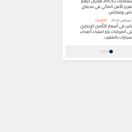
استثمارات بـ205,9 ملايين درهم
تعزيز الأمن المائي في مدينتي
اس ومكناس
#اقتصاد
اين في أسعار التأمين الإجباري
لى المركبات يثير استياء أصحاب
لسيارات بالمغرب
#اقتصاد
رق مركب للصيد الساحلي بسواحل
لداخلة ونجاة كافة طاقمه
#حوادث