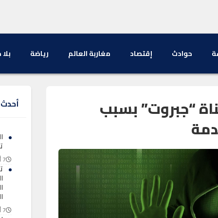
ة
حوادث
إقتصاد
مغاربة العالم
رياضة
بلا 
اة “جبروت” بسبب
أحدث ا
دمة
ا
ت
7 أغسطس 2026
ت
ا
ا
ا
7 أغسطس 2026