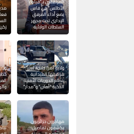
المرتفقين بـ”قيادة
الأطلس” في فاس
مدين
يضع أداء المرفق
فعال
الإداري تحت مجهر
السن
السلطات الولائية
زكر
ولاية أمن طنجة تعزز
وزار
مراقبتها الميدانية
خطبة
بنظام الدوريات الأمنية
المو
الذكية “أمان” و”مدار”
والو
مهاجرون جزائريون
يكشفون تفاصيل
تنا
وصولهم إلى سبتة
الضا