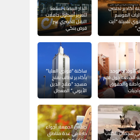
ة أكادير تحتضن
الدار البيضاء تستعد
يات الموسم
لتعزيز أسطول حافلات
وي لقبيلة “آيت
النقل الحضري عبر
ي”
قرض بنكي
ة الأوقاف توحد
ساكنة “فونتي العليا”
 الجمعة حول قيم
بأكادير تطالب بفتح
اطنة والحقوق
مسجد “صلاح الدين
اجبات
الأيوبي” المعطل
طقس الجمعة: أجواء
مي هجمات الكلاب
حارة في عدة مناطق
لة بإساكن يثير
وزخات مطرية رعدية