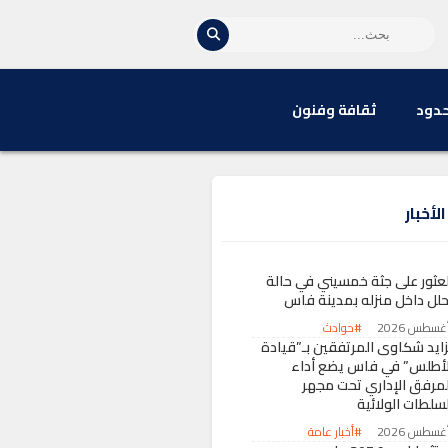
حدود
ثقافة وفنون
لأخبار
لعثور على جثة خمسيني في حالة
حلل داخل منزله بمدينة فاس
#حوادث
زايد شكاوى المرتفقين بـ”قيادة
لأطلس” في فاس يضع أداء
لمرفق الإداري تحت مجهر
لسلطات الولائية
#أخبار عامة