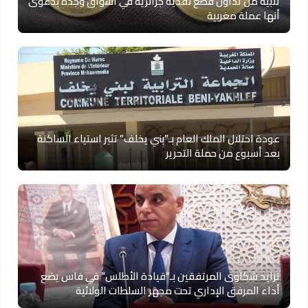
تنبيه من تداول قطع نقدية جزائرية في أسواق وجدة بدعوى
أنها عملة مغربية
عودة احتلال الملك العام بـ”بني يخلف” تثير استياء الساكنة
بعد أسبوع من حملة التحرير
تزايد شكاوى المرتفقين بـ”قيادة الأطلس” في فاس يضع
أداء المرفق الإداري تحت مجهر السلطات الولائية