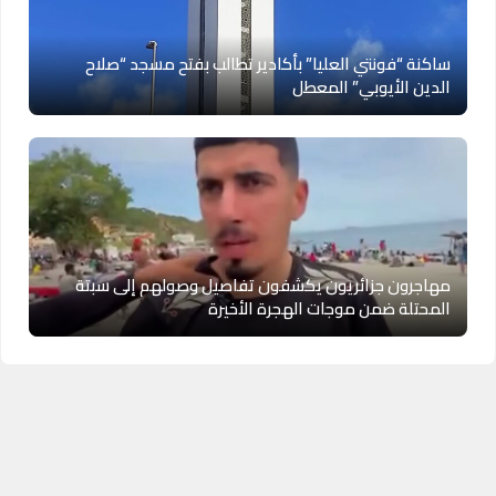
ساكنة “فونتي العليا” بأكادير تطالب بفتح مسجد “صلاح
الدين الأيوبي” المعطل
مهاجرون جزائريون يكشفون تفاصيل وصولهم إلى سبتة
المحتلة ضمن موجات الهجرة الأخيرة