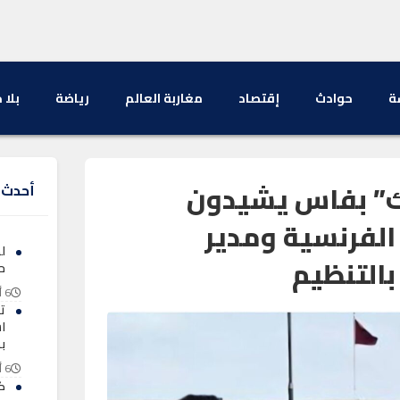
ة
حوادث
إقتصاد
مغاربة العالم
رياضة
بلا 
اك” بفاس يشيدون
أحدث ا
لفرنسية ومدير
ل
بالتنظيم
ح
6 أغسطس 2026
ت
اس
ب
6 أغسطس 2026
ك