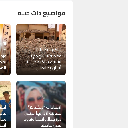
مواضيع ذات صلة
الأر
تراكم النفايات
ومخلفات الهدم يثير
وزخا
استياء ساكنة حي بئر
بعدد
أنزران بطانطان
الم
انتقادات “تيكتوكر”
اخت
مغربية لزيارتها تونس
غامض
تثير جدلاً واسعاً وردود
وعائ
فعل غاضبة
استغ