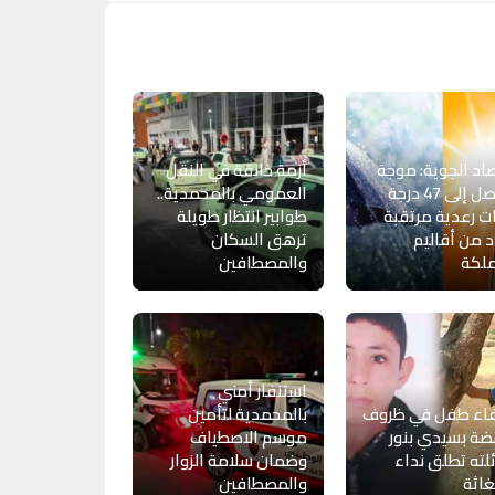
صاد الجوية: موجة
أزمة خانقة في النقل
حر تصل إلى 47 درجة
العمومي بالمحمدية..
ت رعدية مرتقبة
طوابير انتظار طويلة
 من أقاليم
ترهق السكان
ملكة
والمصطافين
استنفار أمني
فاء طفل في ظروف
بالمحمدية لتأمين
ة بسيدي بنور
موسم الاصطياف
لته تطلق نداء
وضمان سلامة الزوار
اثة
والمصطافين