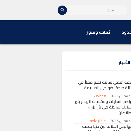
حدود
ثقافة وفنون
لأخبار
دغة أفعى سامة تضع طفلاً في
الة حرجة بضواحي الحسيمة
#حوادث
راكم النفايات ومخلفات الهدم يثير
تياء ساكنة حي بئر أنزران
طانطان
#أخبار عامة
واليس الخلاف بين دنيا بطمة