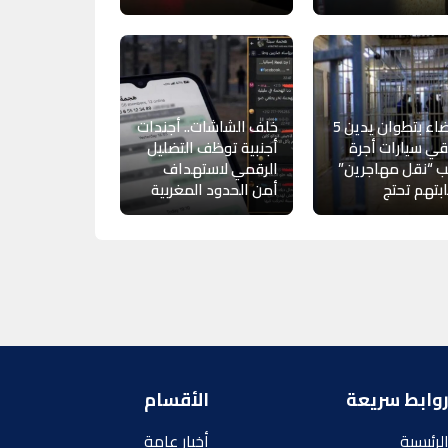
القضاء بتطوان يدين 5
خلف الشاشات.. أجندات
ي سيارات أجرة
أجنبية توظف التضليل
 “نقل مهاجرين”
الرقمي لاستهداف
بتهم تحتج
أمن الحدود المغربية
وابط سريعة
الأقسام
لرئيسية
أخبار عامة