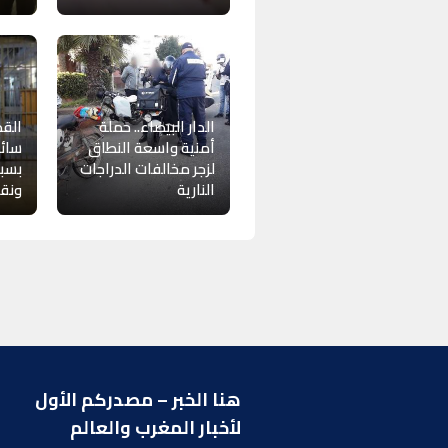
الدار البيضاء.. حملة
أمنية واسعة النطاق
سائق
لزجر مخالفات الدراجات
بسبب
النارية
ونقا
هنا الخبر – مصدركم الأول
ر
لأخبار المغرب والعالم
ا