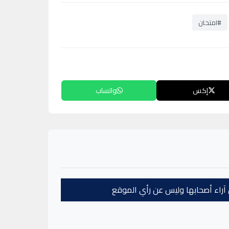
#امتحان
إكس
واتساب
عن آراء أصحابها وليس عن رأي الموقع