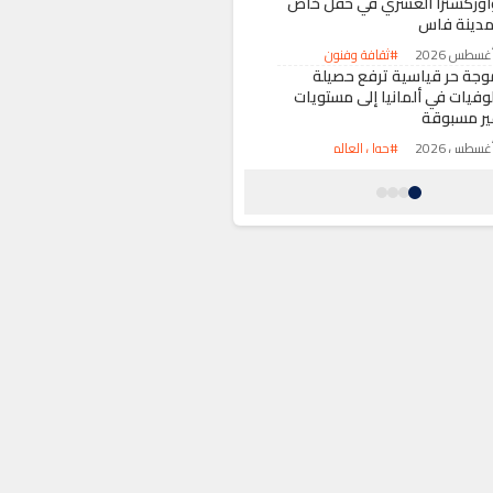
أوركسترا العسري في حفل خاص
مدينة فاس
#ثقافة وفنون
وجة حر قياسية ترفع حصيلة
لوفيات في ألمانيا إلى مستويات
ير مسبوقة
#حول العالم
د الرحمن السيد يكتب التاريخ
أول أمريكي من أصول عربية يحجز
قعده في انتخابات مجلس الشيوخ
#حول العالم