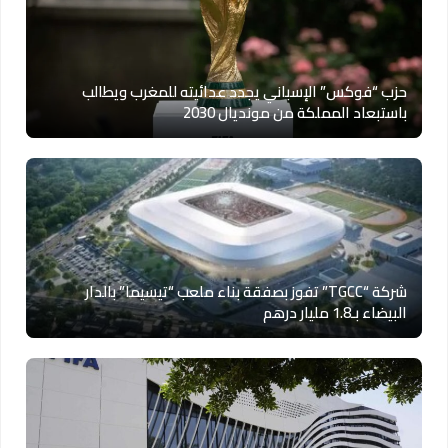
حزب “فوكس” الإسباني يجدد عدائيته للمغرب ويطالب
باستبعاد المملكة من مونديال 2030
شركة “TGCC” تفوز بصفقة بناء ملعب “تيسيما” بالدار
البيضاء بـ1.8 مليار درهم