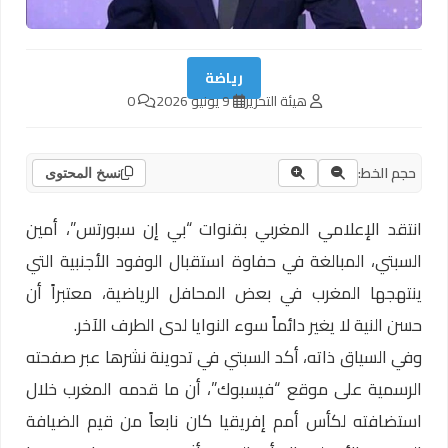
رياضة
هيئة التحرير
9 يونيو 2026
0
حجم الخط:
نسخ المحتوى
انتقد الإعلامي المغربي بقنوات “بي إن سبورتس”، أمين
السبتي، المبالغة في حفاوة استقبال الوفود الأجنبية التي
ينتهجها المغرب في بعض المحافل الرياضية، معتبراً أن
حسن النية لا يغير دائماً سوء النوايا لدى الطرف الآخر.
وفي السياق ذاته، أكد السبتي في تدوينة نشرها عبر صفحته
الرسمية على موقع “فيسبوك”، أن ما قدمه المغرب خلال
استضافته لكأس أمم إفريقيا كان نابعاً من قيم الضيافة