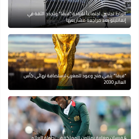
الرباط تحتضن اجتماعاً لقيادة “فيفا” وتجدد الثقة في
إنفانتينو بعد مراجعة مشاريعها
“فيفا” ينفي منح وعود للمغرب لاستضافة نهائي كأس
العالم 2030
4 فرسان مغاربة يمثلون المملكة في بطولة العالم