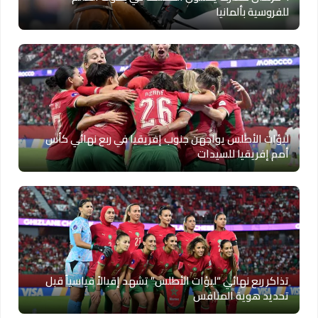
للفروسية بألمانيا
لبؤات الأطلس يواجهن جنوب إفريقيا في ربع نهائي كأس
أمم إفريقيا للسيدات
تذاكر ربع نهائي “لبؤات الأطلس” تشهد إقبالاً قياسياً قبل
تحديد هوية المنافس