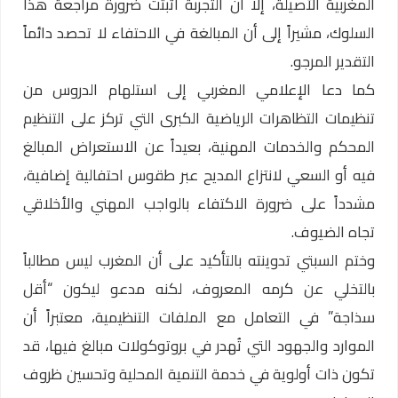
المغربية الأصيلة، إلا أن التجربة أثبتت ضرورة مراجعة هذا
السلوك، مشيراً إلى أن المبالغة في الاحتفاء لا تحصد دائماً
التقدير المرجو.
كما دعا الإعلامي المغربي إلى استلهام الدروس من
تنظيمات التظاهرات الرياضية الكبرى التي تركز على التنظيم
المحكم والخدمات المهنية، بعيداً عن الاستعراض المبالغ
فيه أو السعي لانتزاع المديح عبر طقوس احتفالية إضافية،
مشدداً على ضرورة الاكتفاء بالواجب المهني والأخلاقي
تجاه الضيوف.
وختم السبتي تدوينته بالتأكيد على أن المغرب ليس مطالباً
بالتخلي عن كرمه المعروف، لكنه مدعو ليكون “أقل
سذاجة” في التعامل مع الملفات التنظيمية، معتبراً أن
الموارد والجهود التي تُهدر في بروتوكولات مبالغ فيها، قد
تكون ذات أولوية في خدمة التنمية المحلية وتحسين ظروف