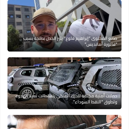
صانع المحتوى “إبراهيم فلوغ” يثير الجدل بطنجة بسبب
“فاتورة أمانديس”
حملات أمنية مكثفة للدرك الملكي بتسلطانت تعيد الهدوء
وتطوق “النقط السوداء”