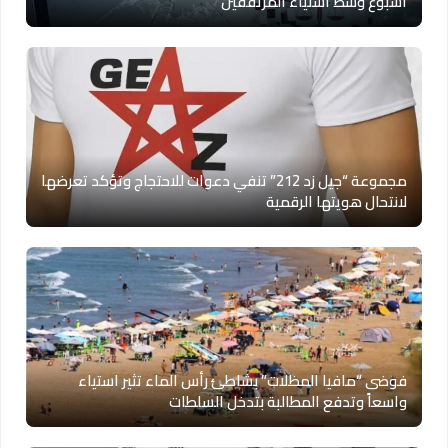
أسبوع وسط استياء المرتفقين
مجموعة “جيل زد 212” تنفي دعوات للاحتجاج وتؤكد تعرضها
لانتحال هويتها الرقمية
فوضى “مافيا المظلات” بشاطئ رأس الماء تثير استياء
واسعاً وتدفع المطالبة بتدخل السلطات