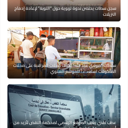
سجن سطات يحتضن ندوة تربوية حول “التوبة” لإعادة إدماج
النزيلات
سلطات “مولاي عبد الله” تكثف حملات المراقبة على محلات
المأكولات استعداداً للموسم السنوي
عطب تقني يغيب الموقع الرسمي لمحكمة النقض لأزيد من