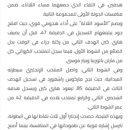
هدفين، في اللقاء الذي جمعهما مساء الثلاثاء، ضمن
منافسات الجولة الأولى للمجموعة الثانية.
وبصم “الأسود الثلاثة” على أداء هجومي قوي، حيث افتتح
جود بيلينغهام التسجيل في الدقيقة 47، قبل أن يضيف
هاري كين الهدف الثاني من ركلة جزاء في الوقت بدل
الضائع من الشوط الأول، فيما سجل للمنتخب الكرواتي كل
من مارتن باتورينا وبيتر موسى.
وفي الشوط الثاني، واصل المنتخب الإنجليزي سيطرته
الميدانية، حيث نجح ماركوس راشفورد في تسجيل الهدف
الثالث في الدقيقة 85، ليعود هاري كين ويسجل هدفه
الشخصي الثاني والرابع لمنتخب بلاده في الدقيقة 42 من
عمر الشوط الثاني.
وبهذه النتيجة، حصدت إنجلترا أول ثلاث نقاط لها في البطولة،
لترسل إشارة قوية عن طموحاتها في المنافسة، بينما أصبح