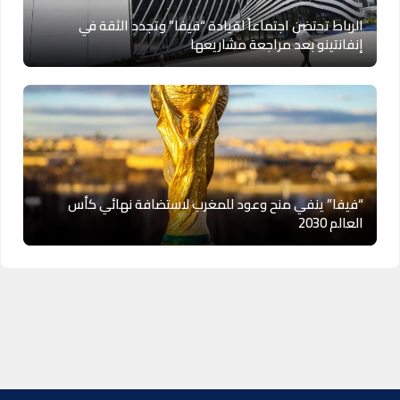
الرباط تحتضن اجتماعاً لقيادة “فيفا” وتجدد الثقة في
إنفانتينو بعد مراجعة مشاريعها
“فيفا” ينفي منح وعود للمغرب لاستضافة نهائي كأس
العالم 2030