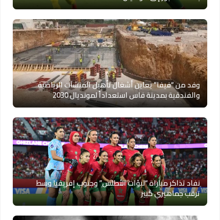
وفد من “فيفا” يعاين أشغال تأهيل المنشآت الرياضية
والفندقية بمدينة فاس استعداداً لمونديال 2030
نفاد تذاكر مباراة “لبؤات الأطلس” وجنوب إفريقيا وسط
ترقب جماهيري كبير