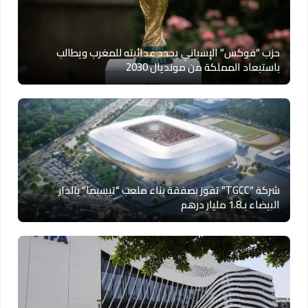
حزب “فوكس” الإسباني يجدد عدائيته للمغرب ويطالب
باستبعاد المملكة من مونديال 2030
شركة “TGCC” تفوز بصفقة بناء ملعب “تيسيما” بالدار
البيضاء بـ1.8 مليار درهم