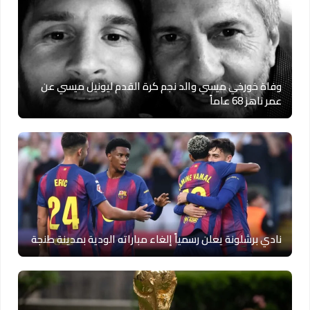
وفاة خورخي ميسي والد نجم كرة القدم ليونيل ميسي عن
عمر ناهز 68 عاماً
نادي برشلونة يعلن رسمياً إلغاء مباراته الودية بمدينة طنجة