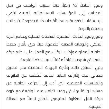
وقوع الحادث 45 راكباً، حيث تسببت الواقعة في نقل
المصابين إلى المؤسسات الاستشفائية القريبة لتلقي
الإسعافات الضرورية، وسط تأكيدات طبية بوجود ثلاث حالات
وصفت بالحرجة.
وفور وقوع الحادث، استنفرت السلطات المحلية وعناصر الدرك
الملكي والوقاية المدنية أطقمها، حيث جرى تأمين محيط
الحافلة المقلوبة وإجلاء الركاب، مع العمل على تنظيم حركة
السير التي شهدت ارتباكاً مؤقتاً بسبب هذه الفاجعة.
وفي السياق ذاته، باشرت الجهات المختصة فتح تحقيق
قضائي تحت إشراف النيابة العامة للكشف عن الظروف
والملابسات الحقيقية التي أدت إلى انحراف الحافلة عن
مسارها وانقلابها، في وقت تتزامن فيه الواقعة مع ذروة
حركة تنقل المغاربة المقيمين بالخارج تزامناً مع العطلة
الصيفية.