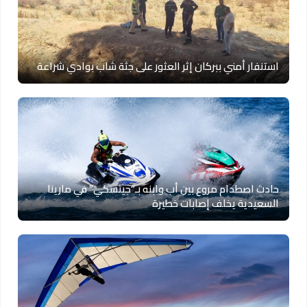
استنفار أمني ببركان إثر العثور على جثة شاب بوادي شراعة
حادث اصطدام مروع بين أب وابنه بـ”جيتسكي” في مارينا
السعيدية يخلف إصابات خطيرة