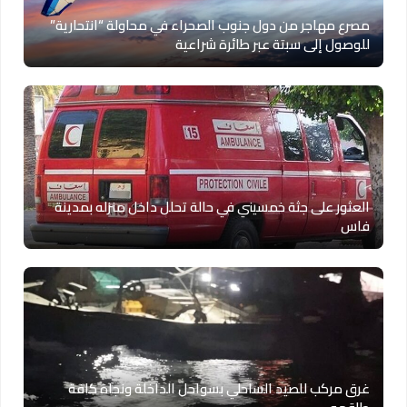
مصرع مهاجر من دول جنوب الصحراء في محاولة “انتحارية”
للوصول إلى سبتة عبر طائرة شراعية
العثور على جثة خمسيني في حالة تحلل داخل منزله بمدينة
فاس
غرق مركب للصيد الساحلي بسواحل الداخلة ونجاة كافة