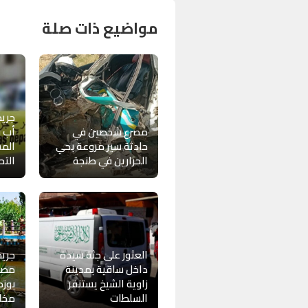
مواضيع ذات صلة
جريم
مصرع شخصين في
أب ب
حادثة سير مروعة بحي
المش
الحرارين في طنجة
التح
العثور على جثة سيدة
جريم
داخل ساقية بمدينة
مصط
زاوية الشيخ يستنفر
بوزم
السلطات
مخا