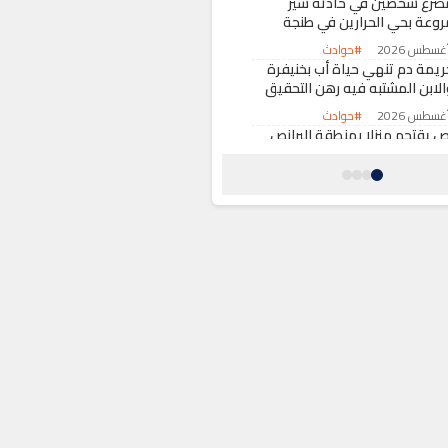
صرع شخصين في حادثة سير
روعة بحي الحرارين في طنجة
#حوادث
ريمة دم تنهي حياة أب بخنيفرة
الابن المشتبه فيه رهن التحقيق
#حوادث
ص يقتحم منزلا بمنطقة البرانص
ي طنجة ويسطو على ممتلكات
خصية
#حوادث