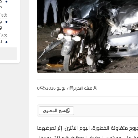
م
م
8 أغسطس 2026
ج
و
8 أغسطس 2026
ل
ف
ش
8 أغسطس 2026
هيئة التحرير
7 يوليو 2026
0
نسخ المحتوى
 متفاوتة الخطورة، اليوم الاثنين، إثر تعرضهما
لحادثة دهس بواسطة سيارة خفيفة على مستوى الطريق الوطنية رقم 10، بمدخل