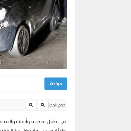
حوادث
حجم الخط:
لقي طفل مصرعه وأصيب والده بجروح