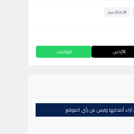
#حادثة سير
إكس
واتساب
عن آراء أصحابها وليس عن رأي الموقع