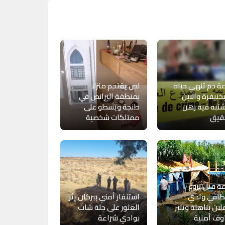
ة دم تنهي حياة
لص يقتحم منزلا
خنيفرة والابن
بمنطقة البرانص في
تبه فيه رهن
طنجة ويسطو على
قيق
ممتلكات شخصية
ة قتل تروع
افي وادي
استنفار أمني ببركان إثر
لان بتاهلة وتثير
العثور على جثة شاب
وف أمنية
بوادي شراعة