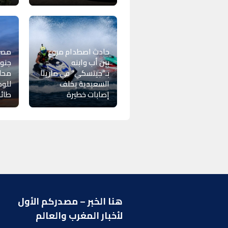
حادث اصطدام مروع
مصر
بين أب وابنه
جنوب
بـ”جيتسكي” في مارينا
محاو
السعيدية يخلف
للوص
إصابات خطيرة
طائر
هنا الخبر – مصدركم الأول
ر
لأخبار المغرب والعالم
ا