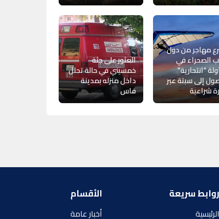
ع مهاجر من دول
 الصحراء في
العثور على جثة
لة “انتحارية”
خمسيني في حالة تحلل
ول إلى سبتة عبر
داخل منزله بمدينة
ة شراعية
فاس
وابط سريعة
الأقسام
لرئيسية
أخبار عامة