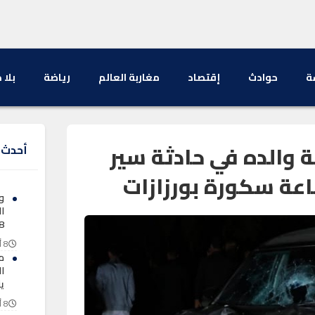
ة
حوادث
إقتصاد
مغاربة العالم
رياضة
بلا 
 والده في حادثة سير
أحدث ا
عة سكورة بورزازات
و
ا
68 
8 أغسطس 2026
م
ا
يناه
8 أغسطس 2026