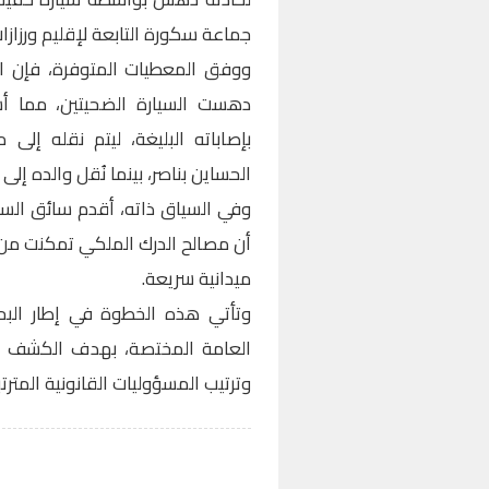
جماعة سكورة التابعة لإقليم ورزازات
ووفق المعطيات المتوفرة، فإن ا
دهست السيارة الضحيتين، مما أس
بإصاباته البليغة، ليتم نقله إ
الحساين بناصر، بينما نُقل والده إ
وفي السياق ذاته، أقدم سائق السي
أن مصالح الدرك الملكي تمكنت من 
ميدانية سريعة.
وتأتي هذه الخطوة في إطار البح
العامة المختصة، بهدف الكشف عن
وترتيب المسؤوليات القانونية المترت