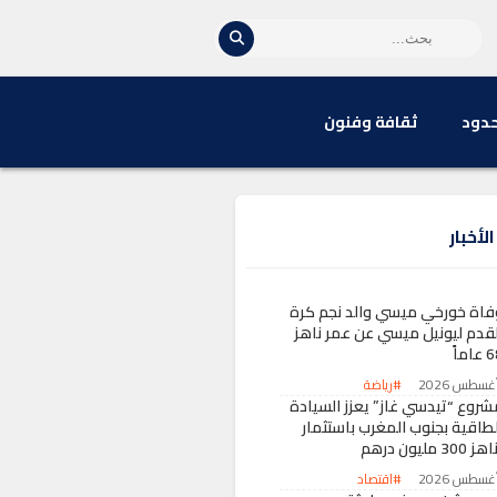
حدود
ثقافة وفنون
لأخبار
فاة خورخي ميسي والد نجم كرة
لقدم ليونيل ميسي عن عمر ناهز
عاماً
#رياضة
شروع “تيدسي غاز” يعزز السيادة
لطاقية بجنوب المغرب باستثمار
ز 300 مليون درهم
#اقتصاد