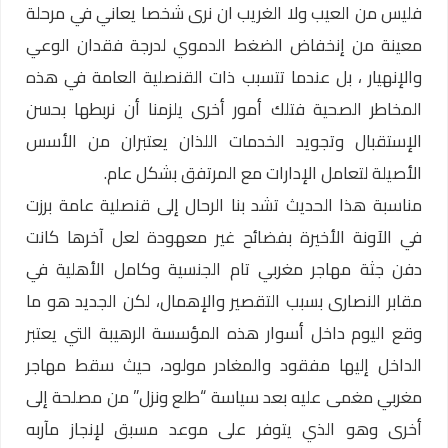
فليس من العيب ولا الغريب ان نرى شخصا يعاني في مرحلة
معينة من إنخفاض الضغط الدموي لدرجة فقدان الوعي
والإنهيار ، بل عندما تتسبب ذات القنصلية العامة في هذه
المخاطر الصحية فتلك أمور أخرى يلزمنا أن نربطها بحسن
الإستقبال وتجويد الخدمات اللذان يعتبران من الأسس
الأصيلة لتعامل الإدارات مع المرتفق بشكل عام.
مناسبة هذا الحديث تشد بنا الرحال إلى قنصلية عامة برزت
في الآونة الأخيرة بفضائح غير معهودة لعل آخرها كانت
دفن جثة مهاجر مغربي تام الجنسية وكامل الأهلية في
مقابر النصارى بسبب التقصير والإهمال، لكن الجديد هو ما
وقع اليوم داخل أسوار هذه المؤسسة الرهيبة التي يعتبر
الداخل إليها مفقود والمغادر مولود، حيث سقط مهاجر
مغربي مغمى عليه بعد سياسة “طلع ونزل” من مصلحة إلى
أخرى وهو الذي يتوفر على موعد مسبق لإنجاز مآربه