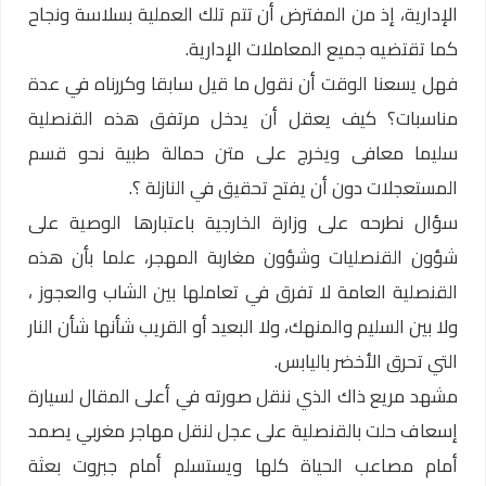
الإدارية، إذ من المفترض أن تتم تلك العملية بسلاسة ونجاح
كما تقتضيه جميع المعاملات الإدارية.
فهل يسعنا الوقت أن نقول ما قيل سابقا وكررناه في عدة
مناسبات؟ كيف يعقل أن يدخل مرتفق هذه القنصلية
سليما معافى ويخرج على متن حمالة طبية نحو قسم
المستعجلات دون أن يفتح تحقيق في النازلة ؟.
سؤال نطرحه على وزارة الخارجية باعتبارها الوصية على
شؤون القنصليات وشؤون مغاربة المهجر، علما بأن هذه
القنصلية العامة لا تفرق في تعاملها بين الشاب والعجوز ،
ولا بين السليم والمنهك، ولا البعيد أو القريب شأنها شأن النار
التي تحرق الأخضر باليابس.
مشهد مريع ذاك الذي ننقل صورته في أعلى المقال لسيارة
إسعاف حلت بالقنصلية على عجل لنقل مهاجر مغربي يصمد
أمام مصاعب الحياة كلها ويستسلم أمام جبروت بعثة