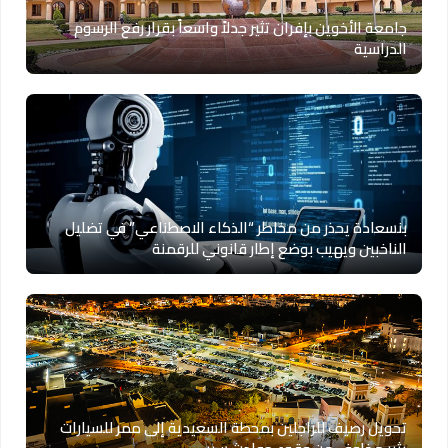
جامعة الأخوين بإفران تثير جدلاً واسعاً بقرار رفع الرسوم
الدراسية
بنسعادة يحذر من مخاطر “الذكاء الاصطناعي” في تضليل
الناخبين ويهيب بوضع إطار قانوني للرقمنة
تحويل رصيف للراجلين بمحطة السعيدية إلى ممر للسيارات