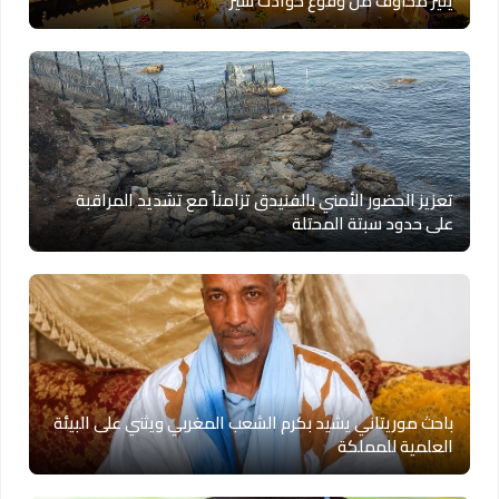
يثير مخاوف من وقوع حوادث سير
تعزيز الحضور الأمني بالفنيدق تزامناً مع تشديد المراقبة
على حدود سبتة المحتلة
باحث موريتاني يشيد بكرم الشعب المغربي ويثني على البيئة
العلمية للمملكة