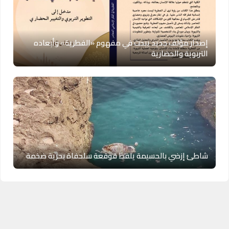
إصدار مؤلف جديد يبحث في مفهوم «الفطرية» وأبعاده
التربوية والحضارية
شاطئ إزضي بالحسيمة يلفظ قوقعة سلحفاة بحرية ضخمة