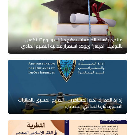
منتدى رؤساء الجامعات يوضح حيثيات رسوم “التكوين
بالتوقيت الميسر” ويؤكد استمرار مجانية التعليم العادي
إدارة الجمارك تحذر المسافرين: التصريح المسبق بالطائرات
المسيرة شرط لتفادي المصادرة