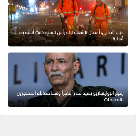
حزب ألماني: أعمال الشغب ليلة رأس السنة كانت أشبه بحرب
أهلية
زعيم البوليساريو يشيد قصراً فاخراً وسط معاناة المحتجزين
بالمخيمات