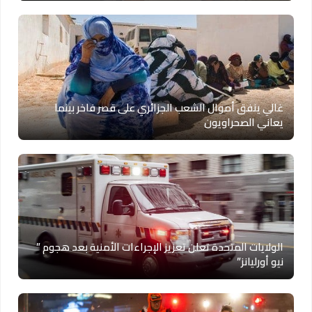
غالي ينفق أموال الشعب الجزائري على قصر فاخر بينما
يعاني الصحراويون
الولايات المتحدة تعلن تعزيز الإجراءات الأمنية بعد هجوم ”
نيو أورليانز”