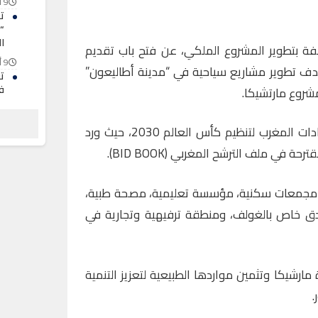
9 أغسطس 2026
ت
“
ا
فة بتطوير المشروع الملكي، عن فتح باب تقديم
9 أغسطس 2026
ف تطوير مشاريع سياحية في “مدينة أطاليعون”
ت
ف
شروع مارتشيكا
.
ب
9 أغسطس 2026
وتأتي هذه المبادرة ضمن استعدادات المغرب لتنظيم كأس العالم 2030، حيث ورد
ش
ي
 في ملف الترشح المغربي (BID BOOK).
ج
9 أغسطس 2026
 مجمعات سكنية، مؤسسة تعليمية، مصحة طبية،
فندق خاص بالغولف، ومنطقة ترفيهية وتجارية في
ارشيكا وتثمين مواردها الطبيعية لتعزيز التنمية
.