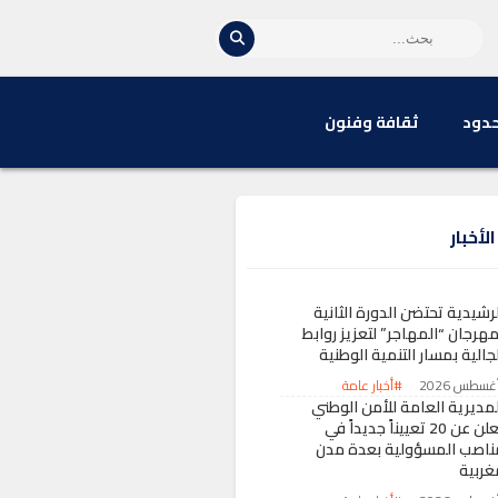
حدود
ثقافة وفنون
لأخبار
رشيدية تحتضن الدورة الثانية
مهرجان “المهاجر” لتعزيز روابط
جالية بمسار التنمية الوطنية
#أخبار عامة
لمديرية العامة للأمن الوطني
تعلن عن 20 تعييناً جديداً في
ناصب المسؤولية بعدة مدن
غربية