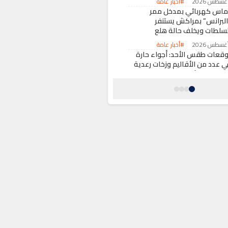
#أخبار عامة
ماس كهربائي بمدخل ممر
البرانس” بمراكش يستنفر
لسلطات ويخلف حالة هلع
#أخبار عامة
وقعات طقس الأحد: أجواء حارة
ي عدد من الأقاليم وزخات رعدية
مرتفعات الأطلس
#أخبار عامة
هاب اصطناعي من حفل زفاف
هدد باحتراق حقل بضواحي
رسيف
#حوادث