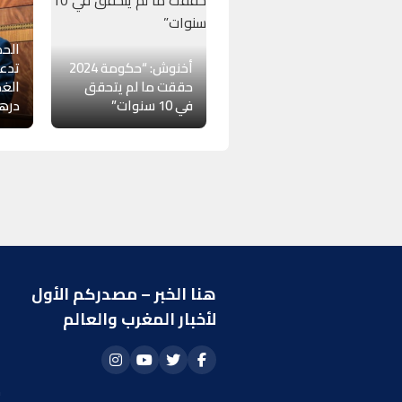
الحك
أخنوش: “حكومة 2024
تدعم
حققت ما لم يتحقق
في 10 سنوات”
دره
هنا الخبر – مصدركم الأول
ر
لأخبار المغرب والعالم
ا
أ
م