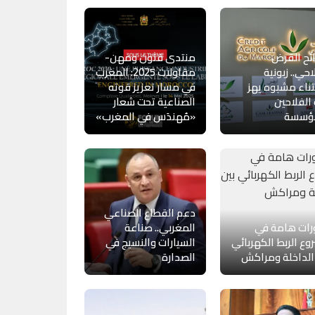
ئح القرض
منتدى فنون ومهن-
احي.. زبونية
مقاولات 2025: المغرب
ناء مشبوه يهز
في مسار تعزيز قوته
الفلاحين
الصناعية تحت شعار
مؤسسة
«مُهندَس في المغرب»
دعم القطاع الصناعي
رات هامة في
المغربي.. صناعة
ع الربط الكهربائي
السيارات والنسيج في
الداخلة ومراكش
الصدارة