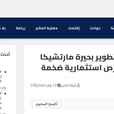
ة
حوادث
إقتصاد
مغاربة العالم
رياضة
بلا 
تطوير بحيرة مارتشيكا
أحدث ا
رص استثمارية ضخمة
ال
ل
ال
هيئة التحرير
13 يناير 2025
0
9 أغسطس 2026
ا
م
نسخ المحتوى
م