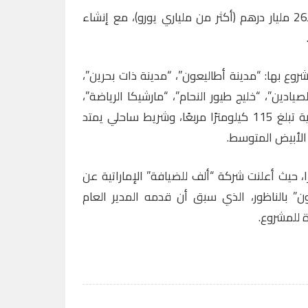
وتُقدر تكلفة المشروع الإجمالية بـ26 مليار درهم (أكثر من ملياري يورو)، مع إنشاء
ع بها: “مدينة أطاليعون”، “مدينة ذات بحرين”،
لصيادين”، “خليج طيور النحام”، “مارشيكا الرياضة”،
و”بساتين مارشيكا”، بمساحة إجمالية تبلغ 115 كيلومترًا مربعًا، وشريط ساحلي يمتد
ًا، حيث أعلنت شركة “ألف للضيافة” الإماراتية عن
ون” بالناظور، الذي سبق أن قدمه المدير العام
ة للمشروع.