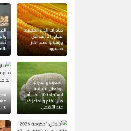
فضا
صادرات الذرة المغربية
الفل
تتجاوز 21 ألف طن
واغت
وإسبانيا تصبح أكبر
ثقة 
مستورد
بال
المغرب وأستراليا
يوقعان اتفاقية
لاستيراد 100 ألف رأس
تطو
من الغنم والماعز قبل
مشرو
عيد الأضحى
بين 