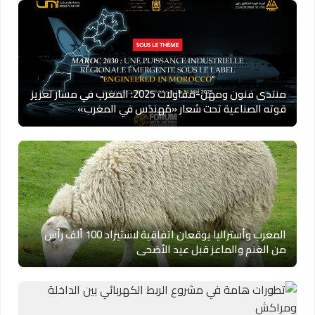
منتدى فنون ومهن-مقاولات 2025: المغرب في مسار تعزيز
قوته الصناعية تحت شعار «مُهندَس في المغرب»
المغرب وأستراليا يوقعان اتفاقية لاستيراد 100 ألف رأس
من الغنم والماعز قبل عيد الأضحى