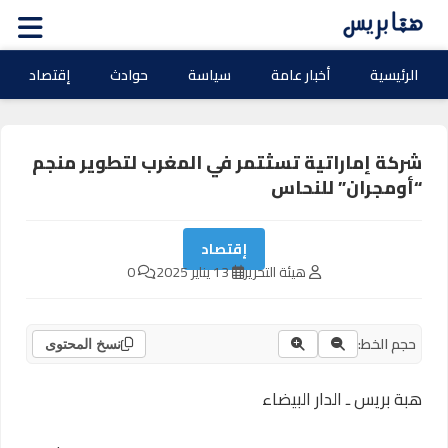
الرئيسية
أخبار عامة
سياسة
حوادث
إقتصاد
شركة إماراتية تسثتمر في المغرب لتطوير منجم
“أومجران” للنحاس
إقتصاد
هيئة التحرير
13 يناير 2025
0
حجم الخط:
نسخ المحتوى
هبة بريس ـ الدار البيضاء