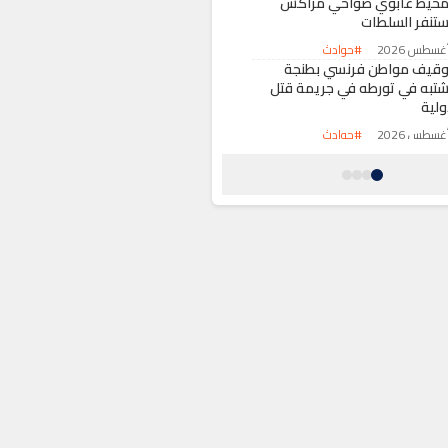
محيط غابوي ضواحي مراكش
ستنفر السلطات
#حوادث
وقيف مواطن فرنسي بطنجة
شتبه في تورطه في جريمة قتل
ولية
#حوادث
تنفار أمني في طاطا إثر العثور
لى جثة شاب في ظروف غامضة
#حوادث