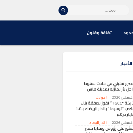
حدود
ثقافة وفنون
لأخبار
صرع ستيني في حادث سقوط
اخل بئر بمنزله بمدينة فاس
#حوادث
شركة “TGCC” تفوز بصفقة بناء
ملعب “تيسيما” بالدار البيضاء بـ1.8
ليار درهم
#الدار البيضاء
لعثور على رؤوس وبقايا حمير