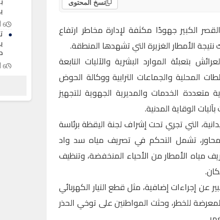
ب
نسخ المحتوى
ي
6 أغسطس 2026
قصر الكبير جهودًا مكثفة لإدارة مخاطر ارتفاع
ت
ي
تيجة الأمطار الغزيرة التي تشهدها المنطقة.
د
رائش بتعبئة الموارد البشرية والآليات التابعة
6 أغسطس 2026
ات المحلية والجماعات الترابية ووكالة الحوض
اس
ع
 متعددة الخدمات والمديرية الجهوية للتجهيز
6 أغسطس 2026
بآليات الوقاية المدنية.
يدانية، التي تجري تحت إشراف لجنة اليقظة برئاسة
محاور، تشمل التحكم في تصريف مياه سد واد
ريف مياه الأمطار من الأحياء المنخفضة، وتنظيف
ان.
ير عن إجراءات إضافية، مثل قطع التيار الكهربائي
رضة للخطر، وحثت المواطنين على توخي الحذر
مر.