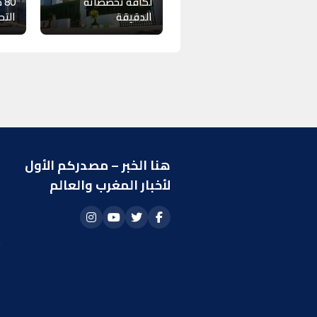
لكافة تخصصاته
80
الدقيقة
التح
هنا الخبر – مصدركم الأول
ر
لأخبار المغرب والعالم
ا
أ
م