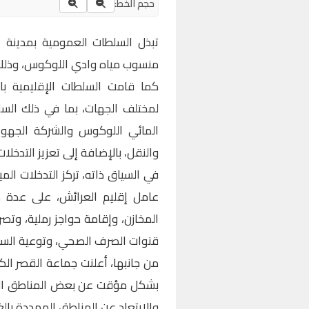
حجم الخط:
تبذل السلطات العمومية بمدينة ال
منسوب مياه وادي اللوكوس، وذلك ن
كما قامت السلطات الإقليمية بالع
لمختلف الجهات، بما في ذلك السلط
المائي اللوكوس والشركة الجهوية
والنقل، بالإضافة إلى تعزيز التدخلات 
في السياق ذاته، تركز التدخلات الم
عامل إقليم العرائش، على عدة 
المخازن، وإقامة حواجز رملية، وتص
قنوات الصرف الصحي، وتوعية السك
من جانبها، أعلنت جماعة القصر الكب
بشكل مؤقت عن بعض المناطق المع
والابتعاد عن المناطق المهددة بالغ