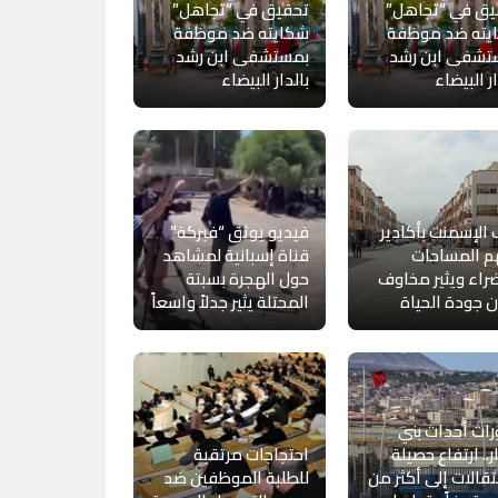
يق في “تجاهل”
تحقيق في “تجاهل”
يته ضد موظفة
شكايته ضد موظفة
تشفى ابن رشد
بمستشفى ابن رشد
ار البيضاء
بالدار البيضاء
الإسمنت بأكادير
فيديو يوثق “فبركة”
م المساحات
قناة إسبانية لمشاهد
راء ويثير مخاوف
حول الهجرة بسبتة
 جودة الحياة
المحتلة يثير جدلاً واسعاً
ات أحداث بني
ر.. ارتفاع حصيلة
احتجاجات مرتقبة
تقالات إلى أكثر من
للطلبة الموظفين ضد