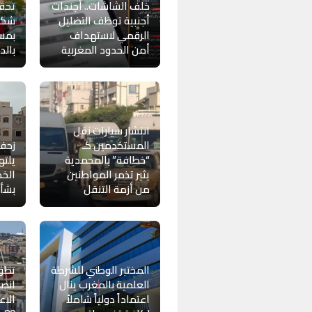
خلف الشاشات.. أجندات
تحق
أجنبية توظف التضليل
شكا
الرقمي لاستهداف
بمس
أمن الحدود المغربية
بالد
انتشار سيارات نقل
المستخدمين كـ
زحف 
“خطافة” بالمحمدية
يلته
يثير تذمر المواطنين
الخض
من أزمة التنقل
بشأن
المختبر الوطني للشرطة
تطور
العلمية بالمغرب ينال
انصا
اعتماداً دولياً شاملاً
الاع