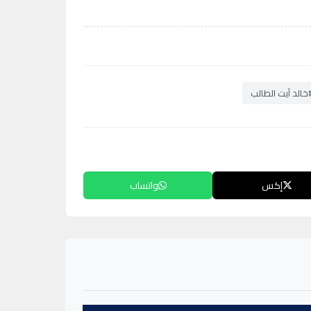
خالد آيت الطالب
إكس
واتساب