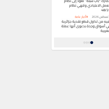
مارك “باب سبتة” تعود إلى نظام
لعمل الاعتيادي وتنهي نظام
48/2
#أخبار عامة
نبيه من تداول قطع نقدية جزائرية
ي أسواق وجدة بدعوى أنها عملة
غربية
#أخبار عامة
دة احتلال الملك العام بـ”بني
خلف” تثير استياء الساكنة بعد
سبوع من حملة التحرير
#أخبار عامة