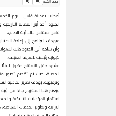
حجم الخط:
أعطيت بمدينة فاس، اليوم الخميس
الجنود، أحد أبرز المعالم التاريخي
فاس-مكناس خالد آيت الطالب.
ويهدف البرنامج إلى إعادة الاعتبا
وأن ساحة أبي الجنود ظلت لسنوات
كبوابة رئيسية للمدينة العتيقة.
وشهد حفل الافتتاح حضورًا لافتًا 
المدينة، حيث تم تقديم تصور مت
وترفيهية، بهدف تعزيز الجاذبية السي
ويعتبر هذا المشروع جزءًا من رؤية 
استثمار المؤهلات التاريخية والمعم
التراثية وتطوير الخدمات السياحية، 
مكانة المدينة العتيقة سياحيًا.