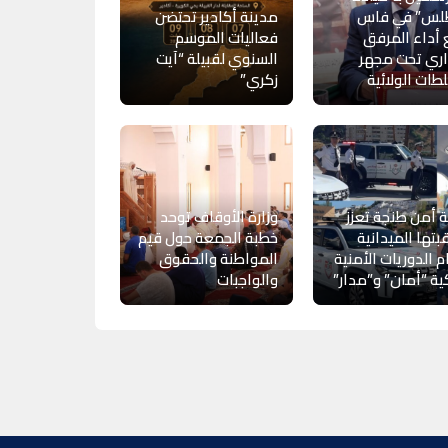
طلس” في فاس
مدينة أكادير تحتضن
أداء المرفق
فعاليات الموسم
اري تحت مجهر
السنوي لقبيلة “آيت
طات الولائية
زكري”
ة أمن طنجة تعزز
وزارة الأوقاف توحد
بتها الميدانية
خطبة الجمعة حول قيم
م الدوريات الأمنية
المواطنة والحقوق
ية “أمان” و”مدار”
والواجبات