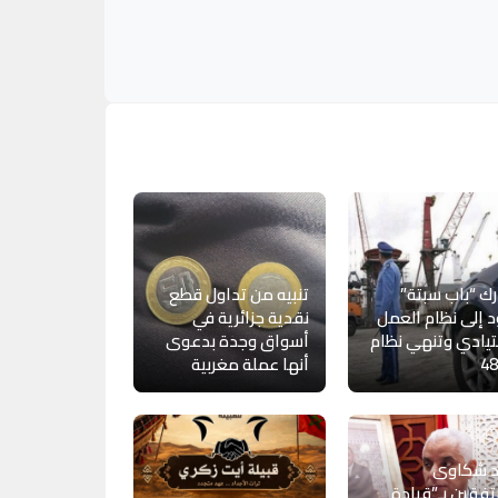
ك “باب سبتة”
تنبيه من تداول قطع
 إلى نظام العمل
نقدية جزائرية في
تيادي وتنهي نظام
أسواق وجدة بدعوى
48
أنها عملة مغربية
د شكاوى
تفقين بـ”قيادة