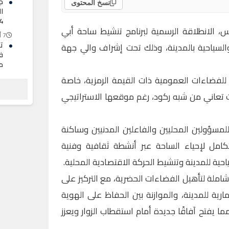
ج
نسخ المحتوى
ا
4
، الانطلاقة الرسمية لبرنامج تنشيط ساحة أبي
7 أغسطس 2026
ت
ة والسياحية بالمدينة، وذلك تحت إشراف والي جهة
ف
م
ر للفضاءات العمومية ذات القيمة الرمزية، خاصة
7 أغسطس 2026
عو
 تعاني من شبه ركود، رغم موقعها الاستراتيجي
ي
أ
7 أغسطس 2026
للمسؤولين المحليين والفاعلين المدنيين وساكنة
كامل لإحياء الساحة عبر أنشطة ثقافية وفنية
احية للمدينة وتنشيط الحركة الاقتصادية المحلية.
شاملة لتأهيل الفضاءات الحضرية، مع التركيز على
ارية للمدينة، والموازنة بين الحفاظ على الهوية
مما يفتح آفاقًا جديدة أمام استقطاب الزوار ويعزز