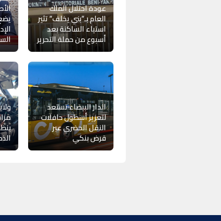
عودة احتلال الملك
الأ
العام بـ”بني يخلف” تثير
يضع 
استياء الساكنة بعد
الإد
أسبوع من حملة التحرير
السل
الدار البيضاء تستعد
ولاي
لتعزيز أسطول حافلات
مراق
النقل الحضري عبر
بنظا
قرض بنكي
الذك