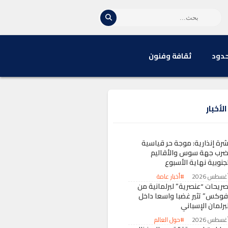
حدود
ثقافة وفنون
لأخبار
شرة إنذارية: موجة حر قياسية
ضرب جهة سوس والأقاليم
جنوبية نهاية الأسبوع
#أخبار عامة
صريحات “عنصرية” لبرلمانية من
فوكس” تثير غضبا واسعا داخل
برلمان الإسباني
#حول العالم