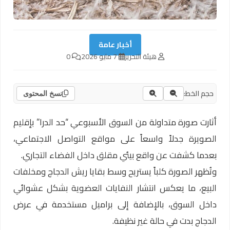
أخبار عامة
هيئة التحرير
7 مايو 2026
0
حجم الخط:
نسخ المحتوى
أثارت صورة متداولة من السوق الأسبوعي “حد الدرا” بإقليم
الصويرة جدلاً واسعاً على مواقع التواصل الاجتماعي،
بعدما كشفت عن واقع بيئي مقلق داخل الفضاء التجاري.
وتُظهر الصورة كلباً يستريح وسط بقايا ريش الدجاج ومخلفات
البيع، ما يعكس انتشار النفايات العضوية بشكل عشوائي
داخل السوق، بالإضافة إلى براميل مستخدمة في عرض
الدجاج بدت في حالة غير نظيفة.