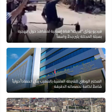
فيديو يوثق “فبركة” قناة إسبانية لمشاهد حول الهجرة
بسبتة المحتلة يثير جدلاً واسعاً
المختبر الوطني للشرطة العلمية بالمغرب ينال اعتماداً دولياً
شاملاً لكافة تخصصاته الدقيقة