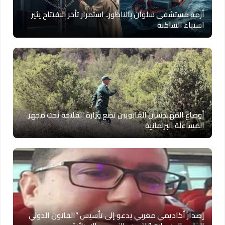
أزمة مستشفى سلوان بالناظور.. استمرار تأخر الافتتاح يثير
استياء الساكنة
أوضاع المهندسين الغابويين تضع وزارة الفلاحة تحت مجهر
المساءلة البرلمانية
إصدار أكاديمي مغربي يدعو إلى تأسيس “القانون الدولي