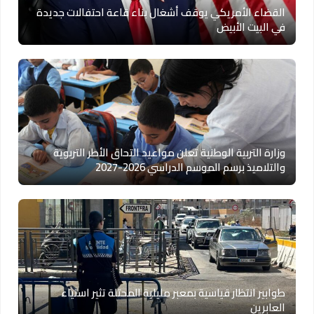
القضاء الأمريكي يوقف أشغال بناء قاعة احتفالات جديدة
في البيت الأبيض
وزارة التربية الوطنية تعلن مواعيد التحاق الأطر التربوية
والتلاميذ برسم الموسم الدراسي 2026-2027
طوابير انتظار قياسية بمعبر مليلية المحتلة تثير استياء
العابرين