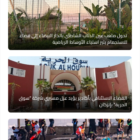
تحول ملعب عين الذئاب الشاطئي بالدار البيضاء إلى فضاء
للاستجمام يثير استياء الأوساط الرياضية
القضاء الاستئنافي بأكادير يؤيد عزل مسيري شركة “سوق
الحرية” بإنزكان