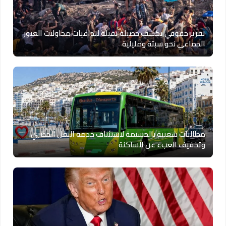
تقرير حقوقي يكشف حصيلة ثقيلة لتداعيات محاولات العبور
الجماعي نحو سبتة ومليلية
مطالبات شعبية بالحسيمة لاستئناف خدمة النقل الحضري
وتخفيف العبء عن الساكنة