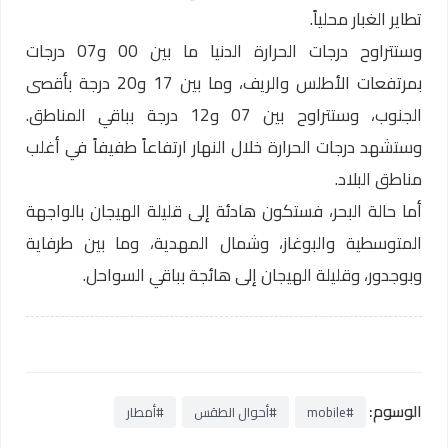
تطاير الغبار محلياً.
وستتراوح درجات الحرارة الدنيا ما بين 00 و07 درجات
بمرتفعات الأطلس والريف، وما بين 17 و20 درجة بأقصى
الجنوب، وستتراوح بين 07 و12 درجة بباقي المناطق.
وستشهد درجات الحرارة خلال النهار ارتفاعاً طفيفاً في أغلب
مناطق البلاد.
أما حالة البحر، فستكون هادئة إلى قليلة الهيجان بالواجهة
المتوسطية والبوغاز، وشمال المهدية، وما بين طرفاية
وبوجدور، وقليلة الهيجان إلى هائجة بباقي السواحل.
الوسوم:
#mobile
#أحوال الطقس
#أمطار