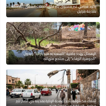
ركود سياحي غير مسبوق يثير قلق أصحاب الشقق المصنفة
بمدينة مرتيل
الإهمال يهدد جاذبية “السعيدية ميديترانيا” ويحول
“الجوهرة الزرقاء” إلى منتجع متهالك
أسلاك مكشوفة بأحد أعمدة الإنارة بمدينة بني أنصار تثير
مخاوف الساكنة من حدوث كارثة