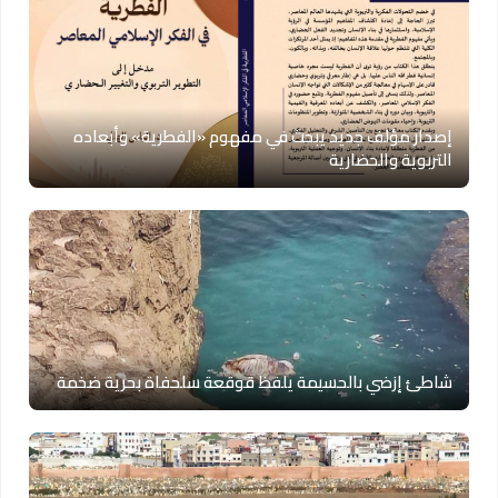
إصدار مؤلف جديد يبحث في مفهوم «الفطرية» وأبعاده
التربوية والحضارية
شاطئ إزضي بالحسيمة يلفظ قوقعة سلحفاة بحرية ضخمة