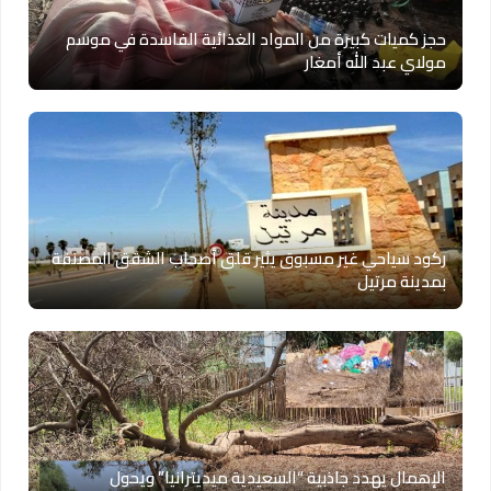
حجز كميات كبيرة من المواد الغذائية الفاسدة في موسم
مولاي عبد الله أمغار
ركود سياحي غير مسبوق يثير قلق أصحاب الشقق المصنفة
بمدينة مرتيل
الإهمال يهدد جاذبية “السعيدية ميديترانيا” ويحول