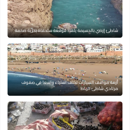
شاطئ إزضي بالحسيمة يلفظ قوقعة سلحفاة بحرية ضخمة
أزمة مواقف السيارات تخلف استياء واسعا في صفوف
مرتادي شاطئ الرباط