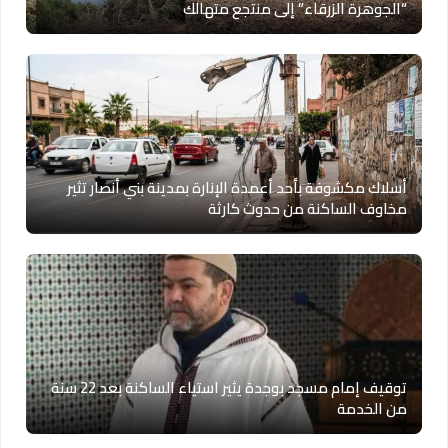
“الجوهرة الزرقاء” إلى منتجع متهالك
أسلاك مكشوفة بأحد أعمدة الإنارة بمدينة بني أنصار تثير
مخاوف الساكنة من حدوث كارثة
توقيف إمام مسجد بوجدة يثير استياء الساكنة بعد 22 سنة
من الخدمة