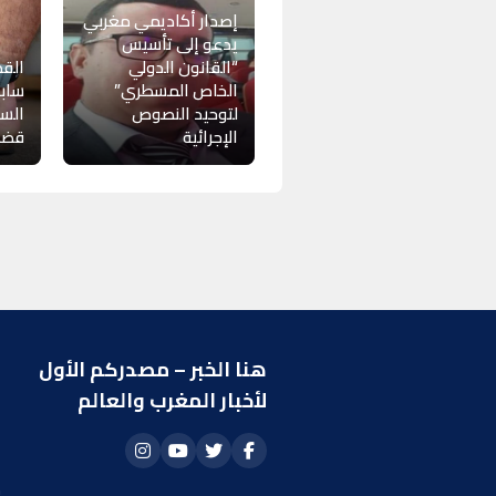
إصدار أكاديمي مغربي
يدعو إلى تأسيس
“القانون الدولي
القض
الخاص المسطري”
سابق
لتوحيد النصوص
السو
الإجرائية
قضاي
هنا الخبر – مصدركم الأول
ر
لأخبار المغرب والعالم
ا
أ
م