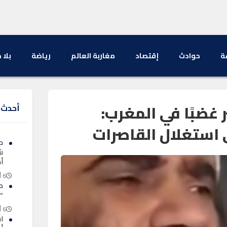
ة
حوادث
إقتصاد
مغاربة العالم
رياضة
بلا 
غضبًا في المغرب:
أحدث ا
استغلال القاصرات
ح
ش
أ
6 أغسطس 2026
م
“
6 أغسطس 2026
ا