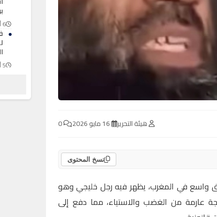
أ
ب
6 أغسطس 2026
ف
ل
ال
5 أغسطس 2026
ال
“ف
ب
5 أغسطس 2026
هيئة التحرير
16 مايو 2026
0
نسخ المحتوى
اق واسع في المغرب، يظهر فيه رجل خليجي وهو
جة عارمة من الغضب والاستياء، مما دفع إلى