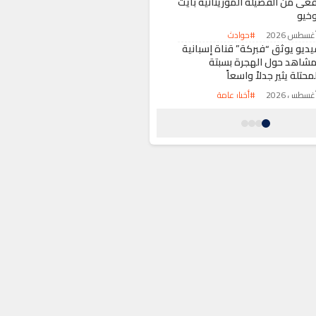
فعى من الفصيلة الموريتانية بأيت
وخيو
#حوادث
يديو يوثق “فبركة” قناة إسبانية
مشاهد حول الهجرة بسبتة
محتلة يثير جدلاً واسعاً
#أخبار عامة
رباط تحتضن اجتماعاً لقيادة
يفا” وتجدد الثقة في إنفانتينو
عد مراجعة مشاريعها
#رياضة