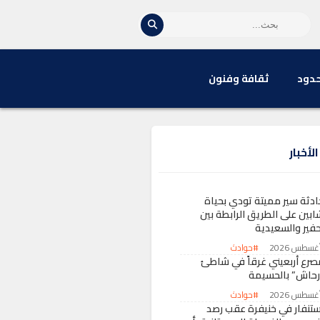
حدود
ثقافة وفنون
لأخبار
ادثة سير مميتة تودي بحياة
ابين على الطريق الرابطة بين
حفير والسعيدية
#حوادث
صرع أربعيني غرقاً في شاطئ
رحاش” بالحسيمة
#حوادث
ستنفار في خنيفرة عقب رصد