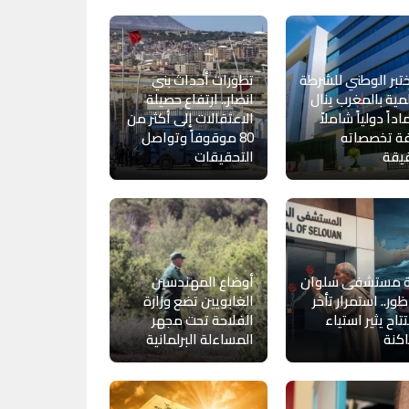
تبر الوطني للشرطة
تطورات أحداث بني
مية بالمغرب ينال
انصار.. ارتفاع حصيلة
داً دولياً شاملاً
الاعتقالات إلى أكثر من
فة تخصصاته
80 موقوفاً وتواصل
يقة
التحقيقات
ة مستشفى سلوان
أوضاع المهندسين
ظور.. استمرار تأخر
الغابويين تضع وزارة
تتاح يثير استياء
الفلاحة تحت مجهر
كنة
المساءلة البرلمانية