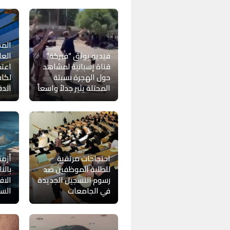
المخ
فيديو يوثق “فبركة”
العل
قناة إسبانية لمشاهد
اعتما
حول الهجرة بسبتة
لكا
المحتلة يثير جدلاً واسعاً
الدق
احتجاجات مرتقبة
أزم
للطلبة الموظفين ضد
بالنا
رسوم التسجيل الجديدة
الاف
في الجامعات
السا