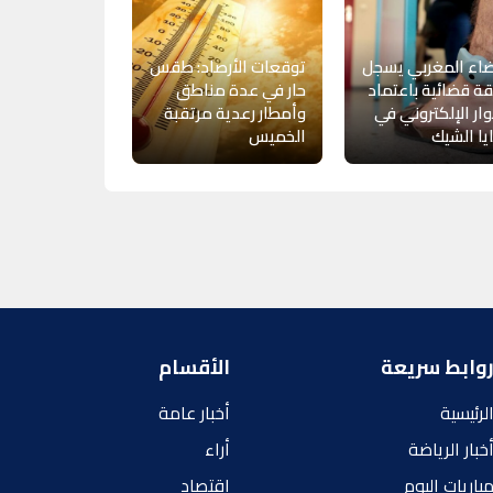
اء المغربي يسجل
توقعات الأرصاد: طقس
ة قضائية باعتماد
حار في عدة مناطق
ار الإلكتروني في
وأمطار رعدية مرتقبة
ا الشيك
الخميس
وابط سريعة
الأقسام
لرئيسية
أخبار عامة
خبار الرياضة
أراء
باريات اليوم
إقتصاد