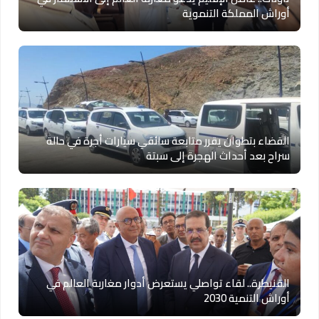
أوراش المملكة التنموية
القضاء بتطوان يقرر متابعة سائقي سيارات أجرة في حالة
سراح بعد أحداث الهجرة إلى سبتة
القنيطرة.. لقاء تواصلي يستعرض أدوار مغاربة العالم في
أوراش التنمية 2030