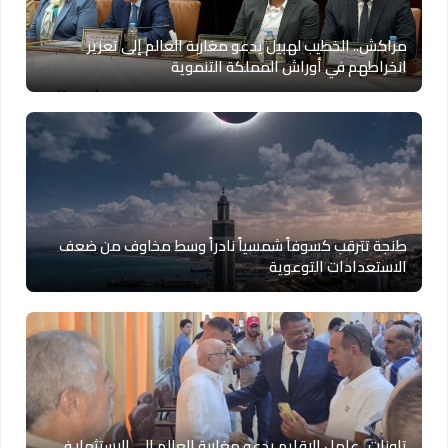
مراكش.. الخطيب لهبيل يدعو مغاربة العالم إلى تعزيز
انخراطهم في أوراش المملكة التنموية
طنجة تترقب كسوفاً شمسياً نادراً وسط مخاوف من ضعف
الاستعدادات التوعوية
تاونات.. عامل الإقليم يدعو مغاربة العالم إلى الاستثمار في