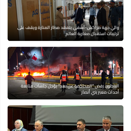
والي جهة مراكش-آسفي يتفقد مطار المنارة ويقف على
ترتيبات استقبال مغاربة العالم
الناظور.. رفض “المحاكمة عن بعد” يؤجل جلسات متابعة
أحداث معبر بني أنصار