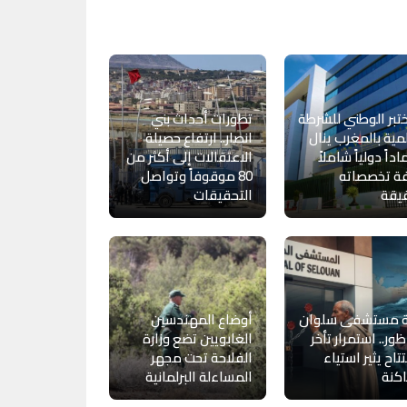
تبر الوطني للشرطة
تطورات أحداث بني
مية بالمغرب ينال
انصار.. ارتفاع حصيلة
داً دولياً شاملاً
الاعتقالات إلى أكثر من
فة تخصصاته
80 موقوفاً وتواصل
يقة
التحقيقات
ة مستشفى سلوان
أوضاع المهندسين
ظور.. استمرار تأخر
الغابويين تضع وزارة
تتاح يثير استياء
الفلاحة تحت مجهر
كنة
المساءلة البرلمانية