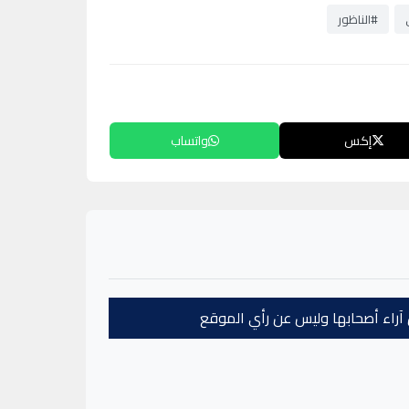
#الناظور
إكس
واتساب
عن آراء أصحابها وليس عن رأي الموقع