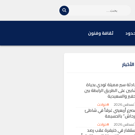
حدود
ثقافة وفنون
لأخبار
ادثة سير مميتة تودي بحياة
ابين على الطريق الرابطة بين
حفير والسعيدية
#حوادث
صرع أربعيني غرقاً في شاطئ
رحاش” بالحسيمة
#حوادث
ستنفار في خنيفرة عقب رصد