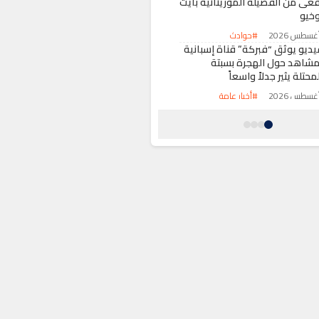
فعى من الفصيلة الموريتانية بأيت
وخيو
#حوادث
يديو يوثق “فبركة” قناة إسبانية
مشاهد حول الهجرة بسبتة
محتلة يثير جدلاً واسعاً
#أخبار عامة
رباط تحتضن اجتماعاً لقيادة
يفا” وتجدد الثقة في إنفانتينو
عد مراجعة مشاريعها
#رياضة