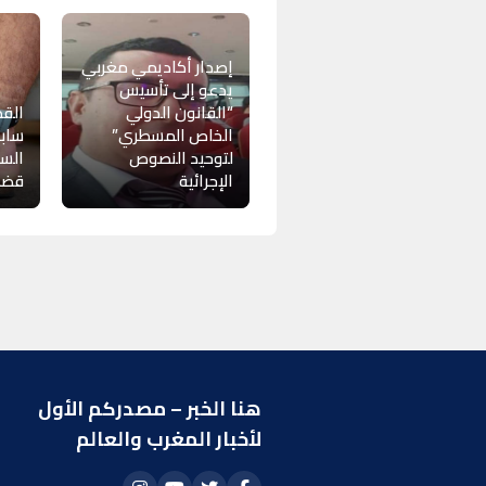
إصدار أكاديمي مغربي
يدعو إلى تأسيس
“القانون الدولي
القض
الخاص المسطري”
سابق
لتوحيد النصوص
السو
الإجرائية
قضاي
هنا الخبر – مصدركم الأول
ر
لأخبار المغرب والعالم
ا