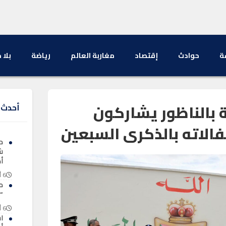
ة
حوادث
إقتصاد
مغاربة العالم
رياضة
بلا 
ة بالناظور يشاركون
أحدث ا
فالاته بالذكرى السبعين
ح
ش
أ
6 أغسطس 2026
م
“
6 أغسطس 2026
ا