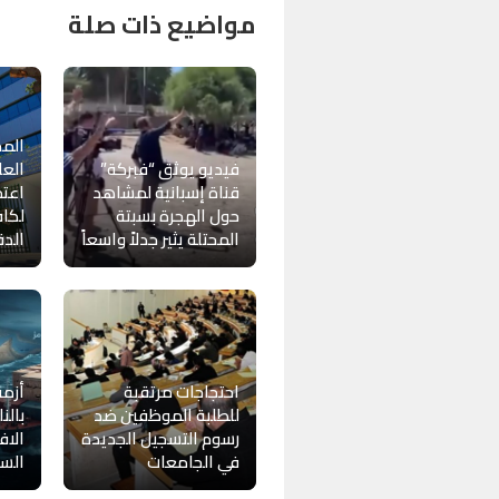
مواضيع ذات صلة
المخ
فيديو يوثق “فبركة”
العل
قناة إسبانية لمشاهد
اعتما
حول الهجرة بسبتة
لكا
المحتلة يثير جدلاً واسعاً
الدق
احتجاجات مرتقبة
أزم
للطلبة الموظفين ضد
بالنا
رسوم التسجيل الجديدة
الاف
في الجامعات
السا