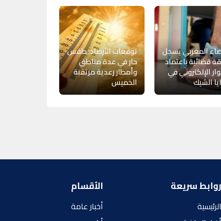
اء المغربي يسجل
توقعات الأرصاد: طقس
ة قضائية باعتماد
حار في عدة مناطق
ار الإلكتروني في
وأمطار رعدية مرتقبة
ا الشيك
الخميس
وابط سريعة
الأقسام
لرئيسية
أخبار عامة