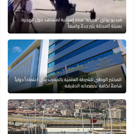
فيديو يوثق “فبركة” قناة إسبانية لمشاهد حول الهجرة
بسبتة المحتلة يثير جدلاً واسعاً
المختبر الوطني للشرطة العلمية بالمغرب ينال اعتماداً دولياً
شاملاً لكافة تخصصاته الدقيقة