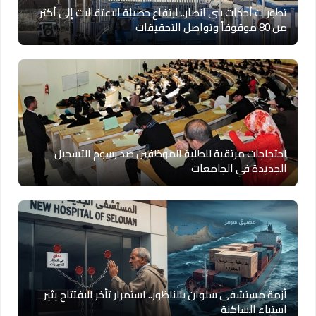
تطورات أحداث بني انصار.. ارتفاع حصيلة الاعتقالات إلى أكثر
من 80 موقوفاً وتواصل التحقيقات
احتجاجات مرتقبة للطلبة الموظفين ضد رسوم التسجيل
الجديدة في الجامعات
أزمة مستشفى سلوان بالناظور.. استمرار تأخر الافتتاح يثير
استياء الساكنة